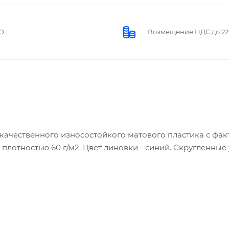
О
Возмещение НДС до 2
окачественного износостойкого матового пластика с фак
я плотностью 60 г/м2. Цвет линовки - синий. Скругленные