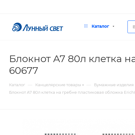
Каталог
Блокнот А7 80л клетка н
60677
—
—
Каталог
Канцелярские товары
Бумажные изделия
Блокнот А7 80л клетка на гребне пластиковая обложка ErichK