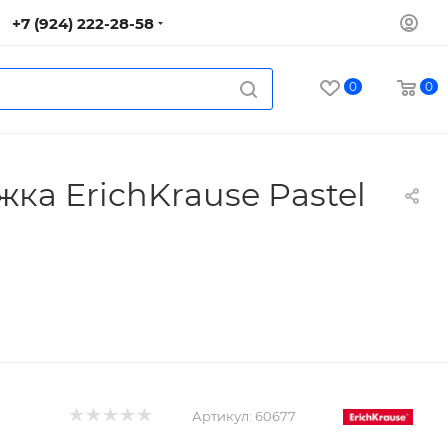
+7 (924) 222-28-58
0
0
ка ErichKrause Pastel
Артикул:
60677