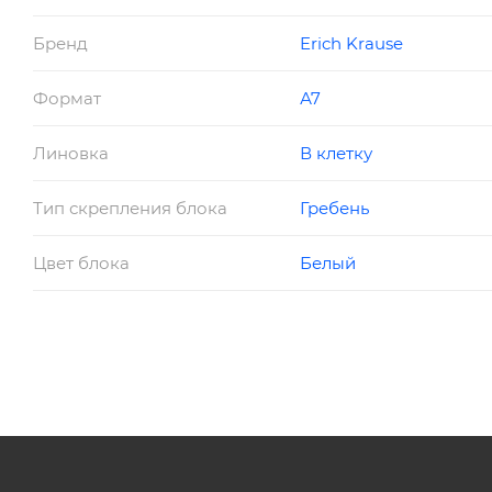
Бренд
Erich Krause
Формат
А7
Линовка
В клетку
Тип скрепления блока
Гребень
Цвет блока
Белый