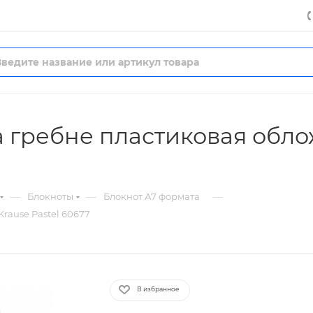
а гребне пластиковая облож
—
—
—
Блокноты
Блокнот А7 формата
rause Pastel 60677
В избранное