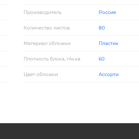
Производитель
Россия
Количество листов
80
Материал обложки
Пластик
Плотность блока, г/м.кв
60
Цвет обложки
Ассорти