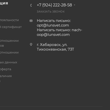
ЦИЯ
+7 (924) 222-28-58
ЗАКАЗАТЬ ЗВОНОК
лояльности
Написать письмо:
opt@lunsvet.com
 сертификат
Написать письмо: nach-
oop@lunsvet.com
 отношении
г. Хабаровск, ул.
лов
Тихоокеанская, 73Т
 отношении
ых данных
оферта
аличия
й