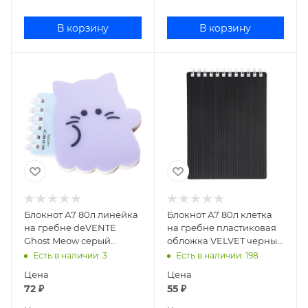
В корзину
В корзину
Блокнот А7 80л линейка
Блокнот А7 80л клетка
на гребне deVENTE
на гребне пластиковая
Ghost Meow серый
обложка VELVET черный
котенок 2350500
80Б7В1гр_01601
Есть в наличии
: 3
Есть в наличии
: 198
Цена
Цена
72
₽
55
₽