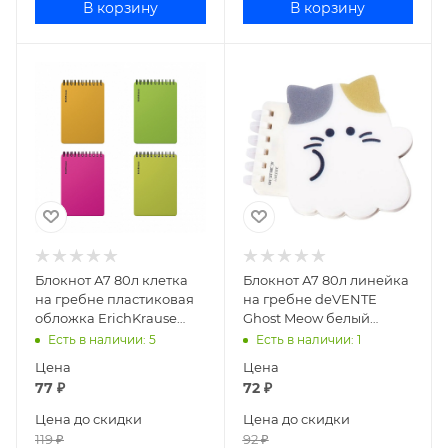
В корзину
В корзину
Блокнот А7 80л клетка
Блокнот А7 80л линейка
на гребне пластиковая
на гребне deVENTE
обложка ErichKrause
Ghost Meow белый
Neon 61997
котенок 2350501
Есть в наличии
: 5
Есть в наличии
: 1
Цена
Цена
77
₽
72
₽
Цена до скидки
Цена до скидки
119
₽
92
₽