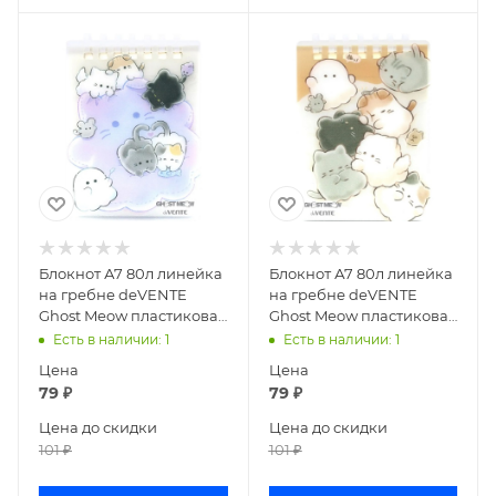
Блокнот А7 80л линейка
Блокнот А7 80л линейка
на гребне deVENTE
на гребне deVENTE
Ghost Meow пластиковая
Ghost Meow пластиковая
обложка сиреневый
обложка бежевый
Есть в наличии
: 1
Есть в наличии
: 1
2350505
2350503
Цена
Цена
79
₽
79
₽
Цена до скидки
Цена до скидки
101
₽
101
₽