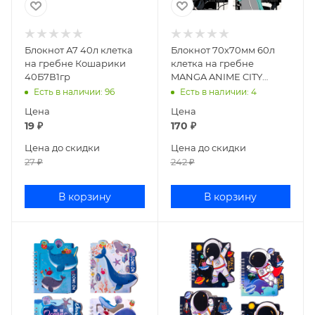
Блокнот А7 40л клетка
Блокнот 70х70мм 60л
на гребне Кошарики
клетка на гребне
40Б7В1гр
MANGA ANIME CITY
ассорти 3-652/02
Есть в наличии
: 96
Есть в наличии
: 4
Цена
Цена
19
₽
170
₽
Цена до скидки
Цена до скидки
27
₽
242
₽
В корзину
В корзину