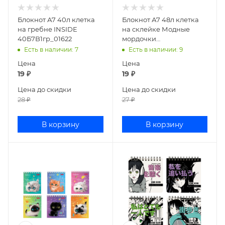
Блокнот А7 40л клетка
Блокнот А7 48л клетка
на гребне INSIDE
на склейке Модные
40Б7B1гр_01622
мордочки
48Б7В1к_17056
Есть в наличии
: 7
Есть в наличии
: 9
Цена
Цена
19
₽
19
₽
Цена до скидки
Цена до скидки
28
₽
27
₽
В корзину
В корзину