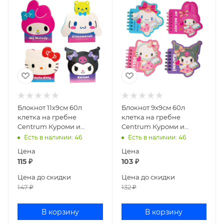
Блокнот 11х9см 60л
Блокнот 9х9см 60л
клетка на гребне
клетка на гребне
Centrum Куроми и
Centrum Куроми и
друзья 77032
друзья ассорти 77031
Есть в наличии
: 46
Есть в наличии
: 46
Цена
Цена
115
₽
103
₽
Цена до скидки
Цена до скидки
147
₽
132
₽
В корзину
В корзину