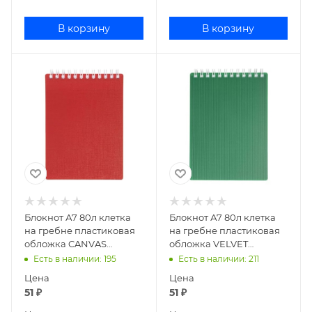
В корзину
В корзину
Блокнот А7 80л клетка
Блокнот А7 80л клетка
на гребне пластиковая
на гребне пластиковая
обложка CANVAS
обложка VELVET
красный 80Б7В1гр_05315
зеленый
Есть в наличии
: 195
Есть в наличии
: 211
80Б7В1гр_01607
Цена
Цена
51
₽
51
₽