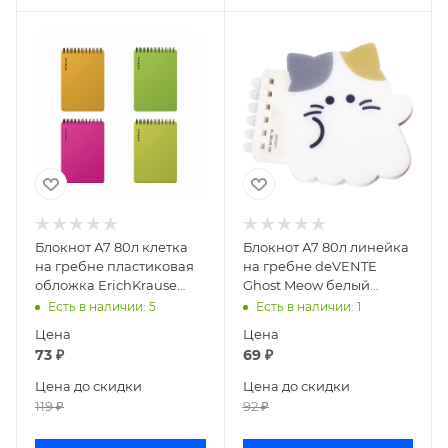
Блокнот А7 80л клетка
Блокнот А7 80л линейка
на гребне пластиковая
на гребне deVENTE
обложка ErichKrause
Ghost Meow белый
Neon 61997
котенок 2350501
Есть в наличии
: 5
Есть в наличии
: 1
Цена
Цена
73
₽
69
₽
Цена до скидки
Цена до скидки
119
₽
92
₽