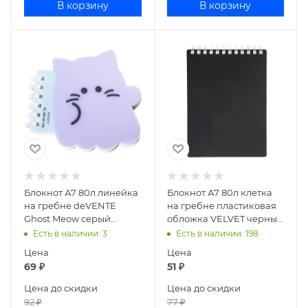
В корзину
В корзину
Блокнот А7 80л линейка
Блокнот А7 80л клетка
на гребне deVENTE
на гребне пластиковая
Ghost Meow серый
обложка VELVET черный
котенок 2350500
80Б7В1гр_01601
Есть в наличии
: 3
Есть в наличии
: 198
Цена
Цена
69
₽
51
₽
Цена до скидки
Цена до скидки
92
₽
77
₽