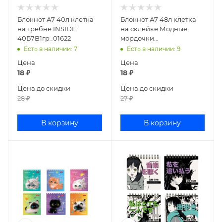
Блокнот А7 40л клетка
Блокнот А7 48л клетка
на гребне INSIDE
на склейке Модные
40Б7B1гр_01622
мордочки
48Б7В1к_17056
Есть в наличии
: 7
Есть в наличии
: 9
Цена
Цена
18
₽
18
₽
Цена до скидки
Цена до скидки
28
₽
27
₽
В корзину
В корзину