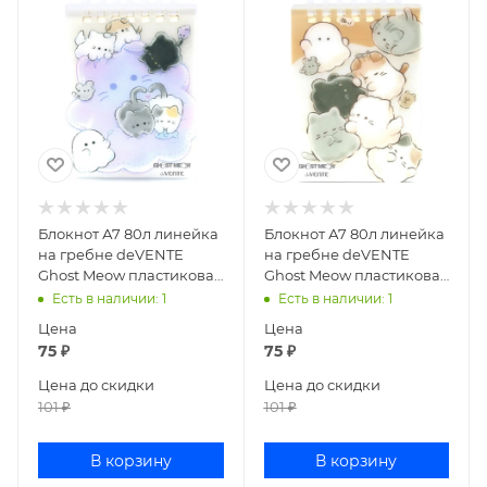
Блокнот А7 80л линейка
Блокнот А7 80л линейка
на гребне deVENTE
на гребне deVENTE
Ghost Meow пластиковая
Ghost Meow пластиковая
обложка сиреневый
обложка бежевый
Есть в наличии
: 1
Есть в наличии
: 1
2350505
2350503
Цена
Цена
75
₽
75
₽
Цена до скидки
Цена до скидки
101
₽
101
₽
В корзину
В корзину