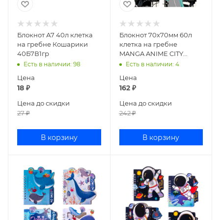
Блокнот А7 40л клетка
Блокнот 70х70мм 60л
на гребне Кошарики
клетка на гребне
40Б7В1гр
MANGA ANIME CITY
ассорти 3-652/02
Есть в наличии
: 98
Есть в наличии
: 4
Цена
Цена
18
₽
162
₽
Цена до скидки
Цена до скидки
27
₽
242
₽
В корзину
В корзину