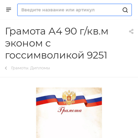
Грамота А4 90 г/кв.м
эконом с
госсимволикой 9251
Грамоты. Дипломы