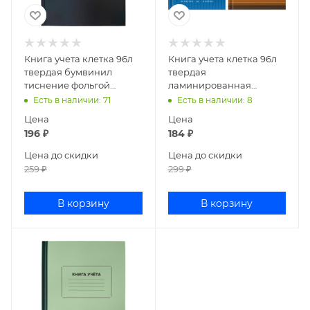
Книга учета клетка 96л
Книга учета клетка 96л
твердая бумвинил
твердая
тиснение фольгой
ламинированная
deVENTE 2056460
deVENTE ассорти
Есть в наличии
: 71
Есть в наличии
: 8
2056459
Цена
Цена
196
₽
184
₽
Цена до скидки
Цена до скидки
259
₽
299
₽
В корзину
В корзину