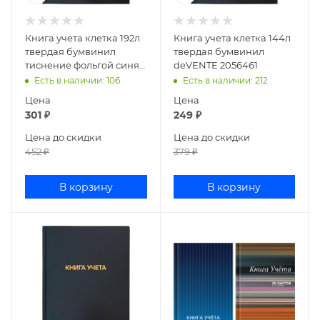
Книга учета клетка 192л
Книга учета клетка 144л
твердая бумвинил
твердая бумвинил
тиснение фольгой синяя
deVENTE 2056461
deVENTE 2056462
Есть в наличии
: 106
Есть в наличии
: 212
Цена
Цена
301
₽
249
₽
Цена до скидки
Цена до скидки
452
₽
379
₽
В корзину
В корзину