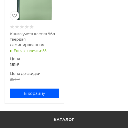
Книга учета клетка 96л
твердая
ламинированная
deVENTE зеленая
Есть в наличии
: 55
2056458
Цена
181
₽
Цена до скидки
254
₽
В корзину
КАТАЛОГ