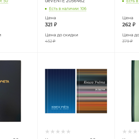
deVENTE 2056462
и
: 50
Есть в
Есть в наличии
: 106
Цена
Цена
321
₽
262
₽
и
Цена до скидки
Цена до
452
₽
379
₽