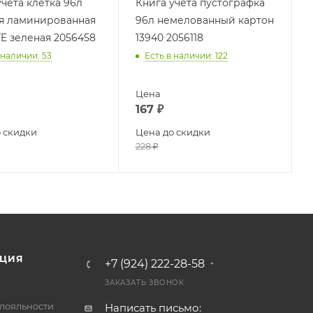
учета клетка 96л
Книга учета пустографка
я ламинированная
96л немелованный картон
E зеленая 2056458
13940 2056118
 наличии
: 53
Есть в наличии
: 122
Цена
167
₽
 скидки
Цена до скидки
228
₽
ЦИЯ
+7 (924) 222-28-58
ЗАКАЗАТЬ ЗВОНОК
лояльности
Написать письмо: