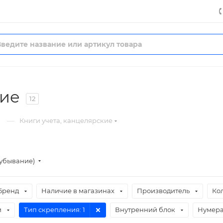
кие
12
—
Книги учета, канцелярские
(убывание)
Бренд
Наличие в магазинах
Производитель
Ко
и
Тип скрепления
: 1
Внутренний блок
Нумера