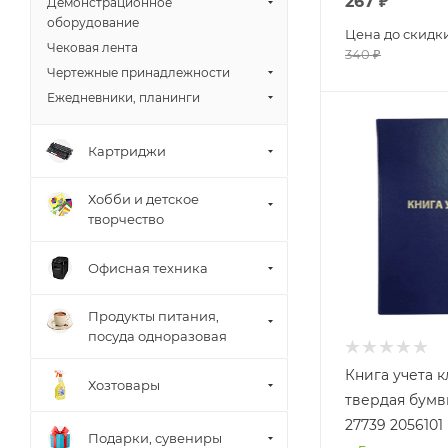
267
₽
Демонстрационное
оборудование
Цена до скидк
Чековая лента
340
₽
Чертежные принадлежности
Ежедневники, планинги
Картриджи
Хобби и детское
творчество
Офисная техника
Продукты питания,
посуда одноразовая
Книга учета к
Хозтовары
твердая бумв
27739 2056101
Подарки, сувениры