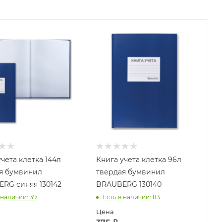
чета клетка 144л
Книга учета клетка 96л
я бумвинил
твердая бумвинил
RG синяя 130142
BRAUBERG 130140
 наличии
: 39
Есть в наличии
: 83
Цена