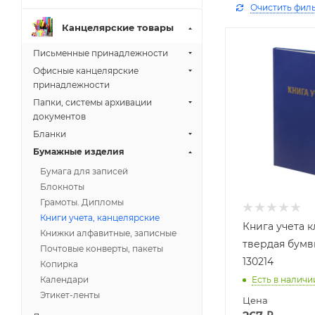
Очистить фил
Канцелярские товары
Письменные принадлежности
Офисные канцелярские
принадлежности
Папки, системы архивации
документов
Бланки
Бумажные изделия
Бумага для записей
Блокноты
Грамоты. Дипломы
Книги учета, канцелярские
Книга учета к
Книжки алфавитные, записные
твердая бумв
Почтовые конверты, пакеты
130214
Копирка
Календари
Есть в наличи
Этикет-ленты
Цена