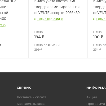
летка 96л
Книга учета клетка 96л
Книга 
винил
твердая ламинированная
тверда
льгой
deVENTE ассорти 2056459
deVENT
6460
Есть в наличии
: 8
Есть в
и
: 74
Цена
Цена
194
₽
190
₽
и
Цена до скидки
Цена до
299
₽
254
₽
СЕРВИС
ИНФОРМА
Доставка и оплата
Акции
Как сделать заказ
Программа 