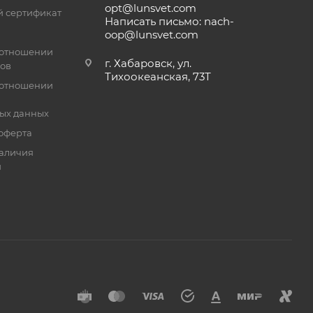
opt@lunsvet.com
 сертификат
Написать письмо: nach-
oop@lunsvet.com
 отношении
г. Хабаровск, ул.
лов
Тихоокеанская, 73Т
 отношении
ых данных
оферта
аличия
й