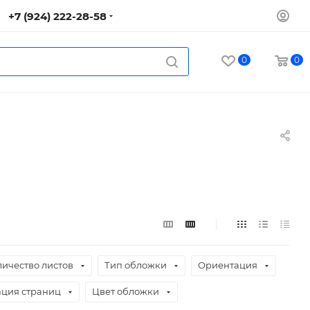
+7 (924) 222-28-58
0
0
личество листов
Тип обложки
Ориентация
ция страниц
Цвет обложки