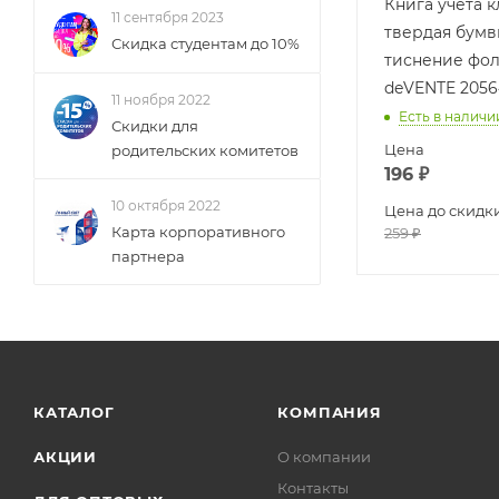
Книга учета к
11 сентября 2023
твердая бум
Скидка студентам до 10%
тиснение фо
deVENTE 205
11 ноября 2022
Есть в наличи
Скидки для
Цена
родительских комитетов
196
₽
10 октября 2022
Цена до скидк
Карта корпоративного
259
₽
партнера
КАТАЛОГ
КОМПАНИЯ
АКЦИИ
О компании
Контакты