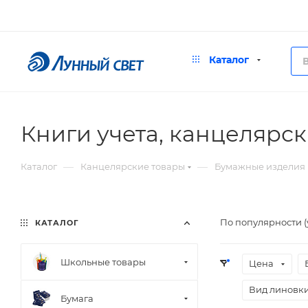
Каталог
Книги учета, канцелярс
—
—
Каталог
Канцелярские товары
Бумажные изделия
По популярности 
КАТАЛОГ
Школьные товары
Цена
Вид линовк
Бумага