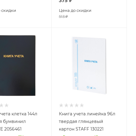
375
₽
 скидки
Цена до скидки
513
₽
чета клетка 144л
Книга учета линейка 96л
я бумвинил
твердая глянцевый
E 2056461
картон STAFF 130221