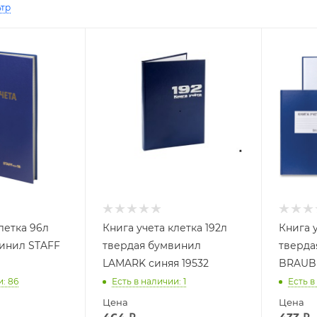
ьтр
летка 96л
Книга учета клетка 192л
Книга у
инил STAFF
твердая бумвинил
тверда
LAMARK синяя 19532
BRAUBE
и
: 86
Есть в наличии
: 1
Есть в
Цена
Цена