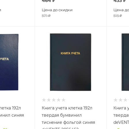
464
₽
433
₽
и
Цена до скидки
Цена до
571
₽
515
₽
летка 192л
Книга учета клетка 192л
Книга у
инил синяя
твердая бумвинил
тверда
тиснение фольгой синяя
deVENT