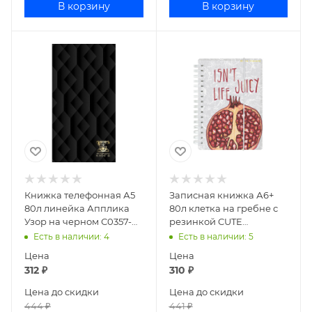
В корзину
В корзину
Книжка телефонная А5
Записная книжка А6+
80л линейка Апплика
80л клетка на гребне с
Узор на черном С0357-
резинкой CUTE
49
JOURNAL ГРАНАТ 3-
Есть в наличии
: 4
Есть в наличии
: 5
575/07
Цена
Цена
312
₽
310
₽
Цена до скидки
Цена до скидки
444
₽
441
₽