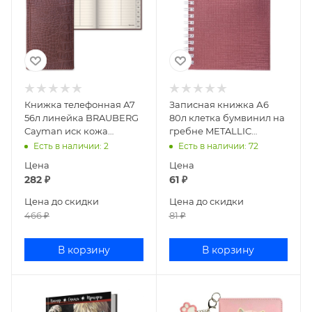
Книжка телефонная А7
Записная книжка А6
56л линейка BRAUBERG
80л клетка бумвинил на
Cayman иск кожа
гребне METALLIC
коричневая 125135
Розовая 80ЗК6бвВ1гр
Есть в наличии
: 2
Есть в наличии
: 72
Цена
Цена
282
₽
61
₽
Цена до скидки
Цена до скидки
466
₽
81
₽
В корзину
В корзину