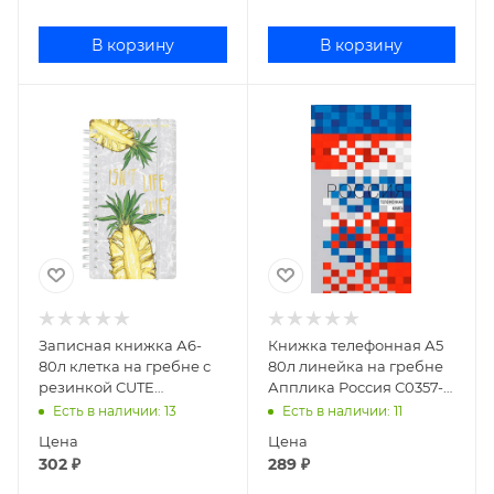
В корзину
В корзину
Записная книжка А6-
Книжка телефонная А5
80л клетка на гребне с
80л линейка на гребне
резинкой CUTE
Апплика Россия С0357-
JOURNAL АНАНАС 3-
48
Есть в наличии
: 13
Есть в наличии
: 11
574/07
Цена
Цена
302
₽
289
₽