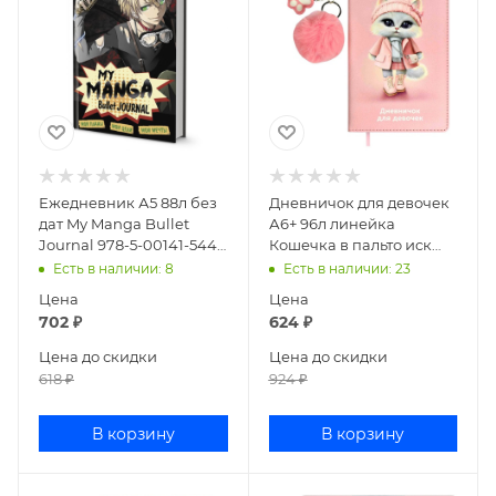
Ежедневник А5 88л без
Дневничок для девочек
дат My Manga Bullet
А6+ 96л линейка
Journal 978-5-00141-544-
Кошечка в пальто иск
2
кожа 68875
Есть в наличии
: 8
Есть в наличии
: 23
Цена
Цена
702
₽
624
₽
Цена до скидки
Цена до скидки
618
₽
924
₽
В корзину
В корзину