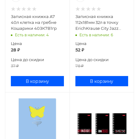
Записная книжка А7
Записная книжка
40л клетка на гребне
112х181мм 32л в точку
Кошарики 40ЗК7В1гр
ErichKrause City Jazz
49815
Есть в наличии
: 4
Есть в наличии
: 6
Цена
Цена
28
₽
52
₽
Цена до скидки
Цена до скидки
37
₽
78
₽
В корзину
В корзину