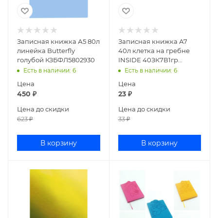
Записная книжка А5 80л
Записная книжка А7
линейка Butterfly
40л клетка на гребне
голубой КЗБФЛ5802930
INSIDE 40ЗК7В1гр
076718
Есть в наличии
: 6
Есть в наличии
: 6
Цена
Цена
450
₽
23
₽
Цена до скидки
Цена до скидки
623
₽
33
₽
В корзину
В корзину