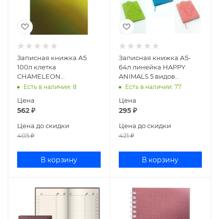
Записная книжка А5
Записная книжка А5-
100л клетка
64л линейка HAPPY
CHAMELEON
ANIMALS 5 видов
Золотистый КЗХ51002578
КЗХАК5642965-
Есть в наличии
: 8
Есть в наличии
: 77
КЗХАК5642969
Цена
Цена
562
₽
295
₽
Цена до скидки
Цена до скидки
405
₽
421
₽
В корзину
В корзину