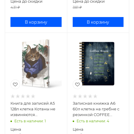
Цена до скидки
Цена до скидки
431
₽
381
₽
В корзину
В корзину
Книга для записей А5
Записная книжка А6
128л клетка Котаны не
60л клетка на гребне с
извиняются
резинкой COFFEЕ
ЕТИФ5128677
HOUSE 7-60-005/02
Есть в наличии
: 1
Есть в наличии
: 4
Цена
Цена