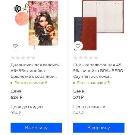
Дневничок для девочек
Книжка телефонная А5
А6+ 96л линейка
96л линейка BRAUBERG
Брюнетка с собачкой
Cayman иск кожа
иск кожа 68874
коричневая 125129
Есть в наличии
: 8
Есть в наличии
: 3
Цена
Цена
624
₽
571
₽
Цена до скидки
Цена до скидки
924
₽
845
₽
В корзину
В корзину