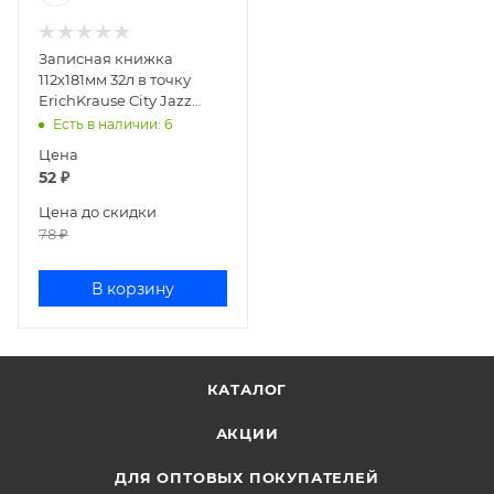
Записная книжка
112х181мм 32л в точку
ErichKrause City Jazz
49815
Есть в наличии
: 6
Цена
52
₽
Цена до скидки
78
₽
В корзину
КАТАЛОГ
АКЦИИ
ДЛЯ ОПТОВЫХ ПОКУПАТЕЛЕЙ