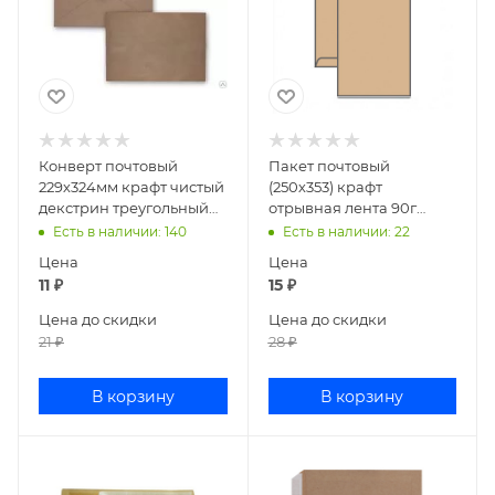
Конверт почтовый
Пакет почтовый
229х324мм крафт чистый
(250х353) крафт
декстрин треугольный
отрывная лента 90г
клапан С4Жд /С4НКЖ (
380090
Есть в наличии
: 140
Есть в наличии
: 22
арт. 3010)/3400
Цена
Цена
11
₽
15
₽
Цена до скидки
Цена до скидки
21
₽
28
₽
В корзину
В корзину