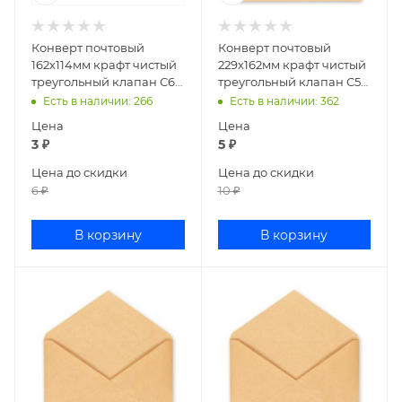
Конверт почтовый
Конверт почтовый
162х114мм крафт чистый
229х162мм крафт чистый
треугольный клапан С6
треугольный клапан С5
декстрин 58211/199
без клея 968/С5НКЖ
Есть в наличии
: 266
Есть в наличии
: 362
Цена
Цена
3
₽
5
₽
Цена до скидки
Цена до скидки
6
₽
10
₽
В корзину
В корзину