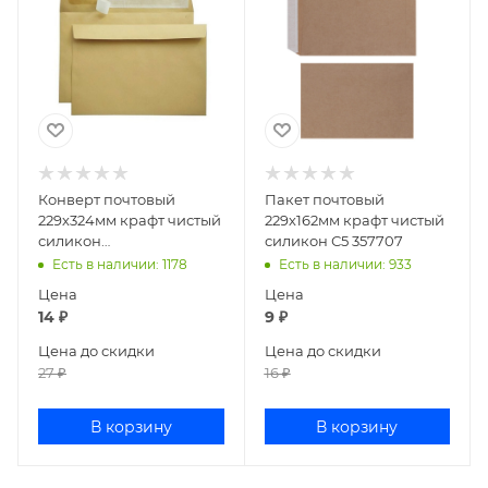
Конверт почтовый
Пакет почтовый
229х324мм крафт чистый
229х162мм крафт чистый
силикон
силикон С5 357707
122135/1836632/1786
Есть в наличии
: 1178
Есть в наличии
: 933
Цена
Цена
14
₽
9
₽
Цена до скидки
Цена до скидки
27
₽
16
₽
В корзину
В корзину