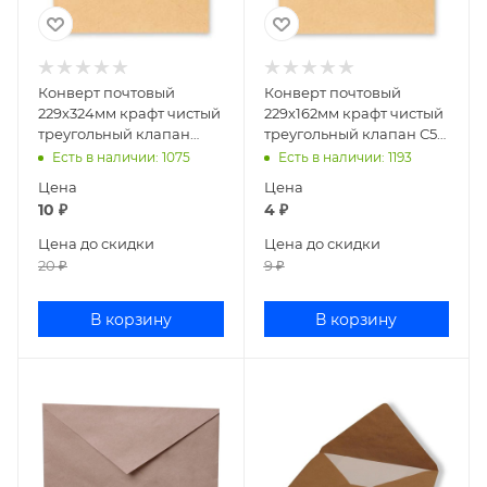
Конверт почтовый
Конверт почтовый
229х324мм крафт чистый
229х162мм крафт чистый
треугольный клапан
треугольный клапан С5
С4Ж/
декстрин
Есть в наличии
: 1075
Есть в наличии
: 1193
76421/920/1088/1201/55074
67423/76423/1711/54610
Цена
Цена
10
₽
4
₽
Цена до скидки
Цена до скидки
20
₽
9
₽
В корзину
В корзину