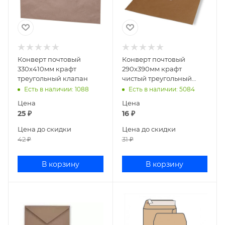
Конверт почтовый
Конверт почтовый
330х410мм крафт
290х390мм крафт
треугольный клапан
чистый треугольный
клапан С3 2939КТТ
Есть в наличии
: 1088
Есть в наличии
: 5084
Цена
Цена
25
₽
16
₽
Цена до скидки
Цена до скидки
42
₽
31
₽
В корзину
В корзину