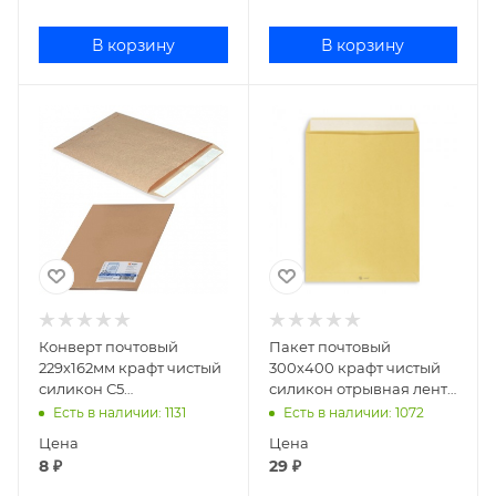
В корзину
В корзину
Конверт почтовый
Пакет почтовый
229х162мм крафт чистый
300х400 крафт чистый
силикон С5
силикон отрывная лента
П-161151/357,123108/1836631
Е4 312017
Есть в наличии
: 1131
Есть в наличии
: 1072
Цена
Цена
8
₽
29
₽