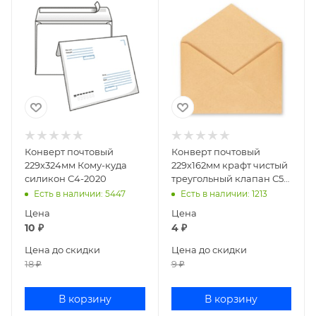
Конверт почтовый
Конверт почтовый
229х324мм Кому-куда
229х162мм крафт чистый
силикон С4-2020
треугольный клапан С5
декстрин
Есть в наличии
: 5447
Есть в наличии
: 1213
67423/76423/1711/54610
Цена
Цена
10
₽
4
₽
Цена до скидки
Цена до скидки
18
₽
9
₽
В корзину
В корзину