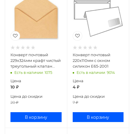
Конверт почтовый
Конверт почтовый
229х324мм крафт чистый
220х110мм с окном
треугольный клапан
силикон Е65-2001
С4Ж/
Есть в наличии
: 1075
Есть в наличии
: 9014
76421/920/1088/1201/55074
Цена
Цена
10
₽
4
₽
Цена до скидки
Цена до скидки
20
₽
7
₽
В корзину
В корзину