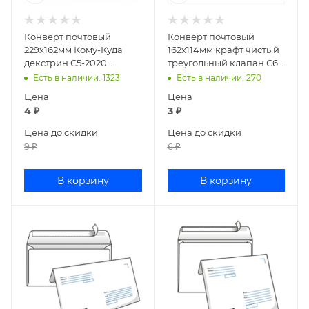
Конверт почтовый
Конверт почтовый
229х162мм Кому-Куда
162х114мм крафт чистый
декстрин С5-2020
треугольный клапан С6
(2546/2579)
декстрин 58211/199
Есть в наличии
: 1323
Есть в наличии
: 270
Цена
Цена
4
₽
3
₽
Цена до скидки
Цена до скидки
9
₽
6
₽
В корзину
В корзину