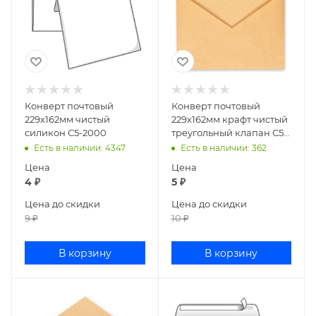
Конверт почтовый
Конверт почтовый
229х162мм чистый
229х162мм крафт чистый
силикон С5-2000
треугольный клапан С5
без клея 968/С5НКЖ
Есть в наличии
: 4347
Есть в наличии
: 362
Цена
Цена
4
₽
5
₽
Цена до скидки
Цена до скидки
9
₽
10
₽
В корзину
В корзину