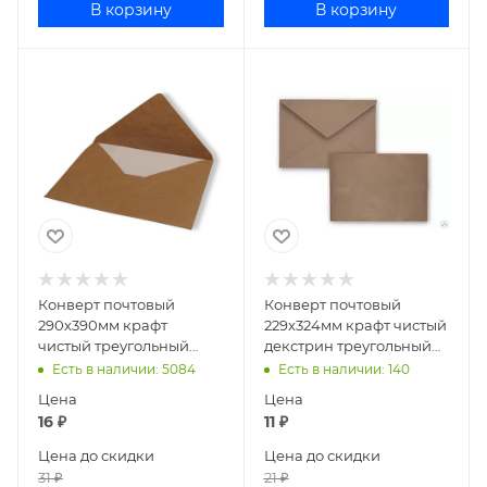
В корзину
В корзину
Конверт почтовый
Конверт почтовый
290х390мм крафт
229х324мм крафт чистый
чистый треугольный
декстрин треугольный
клапан С3 2939КТТ
клапан С4Жд /С4НКЖ (
Есть в наличии
: 5084
Есть в наличии
: 140
арт. 3010)/3400
Цена
Цена
16
₽
11
₽
Цена до скидки
Цена до скидки
31
₽
21
₽