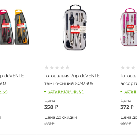
пр deVENTE
Готовальня 7пр deVENTE
Готова
603
темно-синий 5093305
ассорт
и
: 64
Есть в наличии
: 64
Есть в
Цена
Цена
358
₽
372
₽
и
Цена до скидки
Цена до
572
₽
687
₽