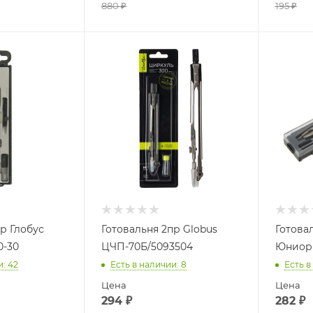
880
₽
195
₽
р Глобус
Готовальня 2пр Globus
Готова
0-30
ЦЧП-70Б/5093504
Юниор 
и
: 42
Есть в наличии
: 8
Есть в
Цена
Цена
294
₽
282
₽