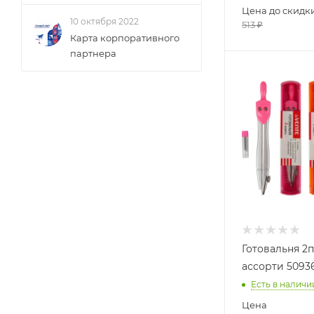
Цена до скидк
10 октября 2022
513
₽
Карта корпоративного
партнера
Готовальня 2
ассорти 5093
Есть в наличи
Цена