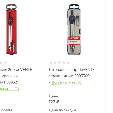
льня 2пр deVENTE
Готовальня 2пр deVENTE
 красный
темно-синий 5093300
нт 5093201
Есть в наличии
: 115
 наличии
: 114
Цена
127
₽
 скидки
Цена до скидки