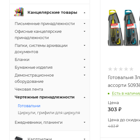
Канцелярские товары
Письменные принадлежности
Офисные канцелярские
принадлежности
Папки, системы архивации
документов
Бланки
Бумажные изделия
Демонстрационное
Готовальня 3
оборудование
ассорти 5093
Чековая лента
Есть в наличи
Чертежные принадлежности
Цена
Готовальни
303
₽
Циркули, грифили для циркуля
Цена до скидк
Ежедневники, планинги
483
₽
Картриджи