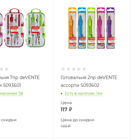
льня 7пр deVENTE
Готовальня 2пр deVENTE
и 5093601
ассорти 5093602
 наличии
: 56
Есть в наличии
: 144
Цена
117
₽
 скидки
Цена до скидки
188
₽