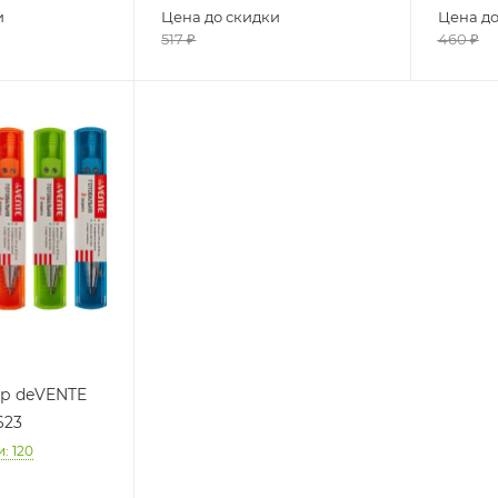
и
Цена до скидки
Цена до
517
₽
460
₽
пр deVENTE
623
и
: 120