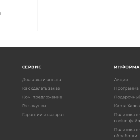
и
СЕРВИС
ИНФОРМА
Доставка и оплата
Акции
Как сделать заказ
Программа 
Ком. предложение
Подарочный
Госзакупки
Карта Халва
Гарантии и возврат
Политика в
cookie-фай
Политика в
обработки