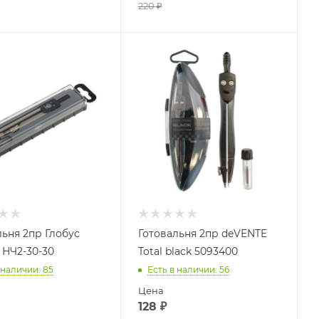
220
₽
льня 2пр Глобус
Готовальня 2пр deVENTE
НЧ2-30-30
Total black 5093400
 наличии
: 85
Есть в наличии
: 56
Цена
128
₽