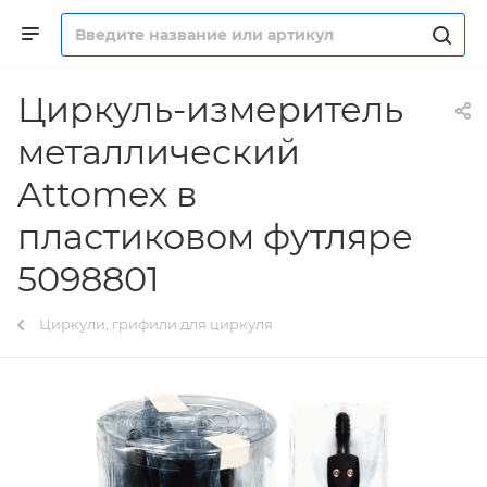
Циркуль-измеритель
металлический
Attomex в
пластиковом футляре
5098801
Циркули, грифили для циркуля