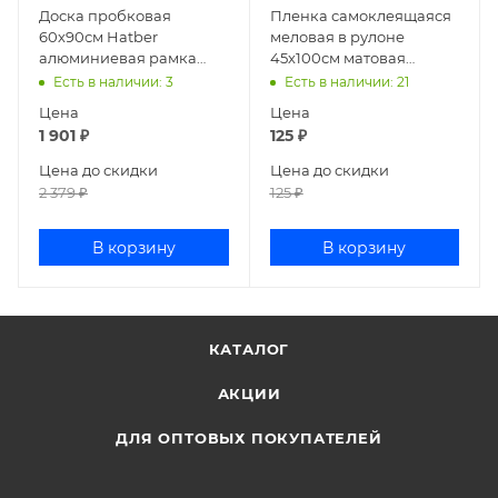
Доска пробковая
Пленка самоклеящаяся
60х90см Hatber
меловая в рулоне
алюминиевая рамка
45х100см матовая
CB_089158
черная deVENTE
Есть в наличии
: 3
Есть в наличии
: 21
6061300
Цена
Цена
1 901
₽
125
₽
Цена до скидки
Цена до скидки
2 379
₽
125
₽
В корзину
В корзину
КАТАЛОГ
АКЦИИ
ДЛЯ ОПТОВЫХ ПОКУПАТЕЛЕЙ