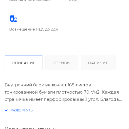
Возмещение НДС до 22%
ОПИСАНИЕ
ОТЗЫВЫ
НАЛИЧИЕ
Внутренний блок включает 168 листов
тонированной бумаги плотностью 70 г/м2. Каждая
страничка имеет перфорированный угол. Благодаря
большому формату А4 (210х297 мм) ежедневник
удобно использовать как в офисе, так и на выездных
деловых встречах. Твердая обложка стилизована
под кожу рептилии красного цвета. Подходит для