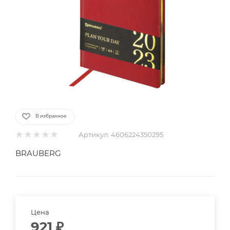
В избранное
Артикул:
4606224350295
BRAUBERG
Цена
921
₽