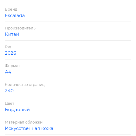
справочный материал: есть; перфорация углов
Бренд
блока: нет; закладка/-и: два ляссе; каптал: есть;
Escalada
форзац: печать пантоном; персонализация
возможна: да; индивидуальная упаковка:
Производитель
промостикер + ПЭТ-пакет)
Китай
Год
2026
Формат
А4
Количество страниц
240
Цвет
Бордовый
Материал обложки
Искусственная кожа