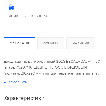
Возмещение НДС до 22%
ОПИСАНИЕ
ОТЗЫВЫ
НАЛИЧИЕ
Ежедневник датированный 2026 ESCALADA, А4, 120
л., арт. 70207/ 10 ШЕВРЕТ ГЛОСС БОРДОВЫЙ
(кожзам: 210х297 мм, мягкий переплёт, запаянный
край, материал обложки: искусственная кожа
"Шеврет глосс"; декор: тиснение фольгой,
металлический шильд по краю обложки; способ
крепления блока: ниткошвейный; вн. блок: 120 л.,
Характеристики
белый офсет 80 г/м², печать в две краски (линия),