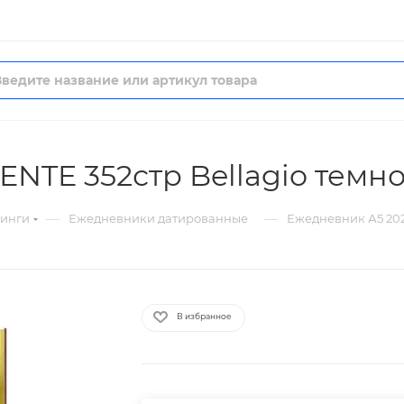
ENTE 352стр Bellagio темн
—
—
нинги
Ежедневники датированные
Ежедневник А5 202
В избранное