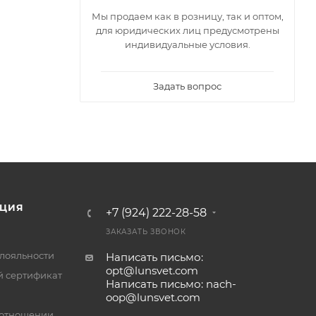
Мы продаем как в розницу, так и оптом,
для юридических лиц предусмотрены
индивидуальные условия.
Задать вопрос
ЦИЯ
+7 (924) 222-28-58
ЗАКАЗАТЬ ЗВОНОК
лояльности
Написать письмо:
opt@lunsvet.com
 сертификат
Написать письмо: nach-
oop@lunsvet.com
 отношении