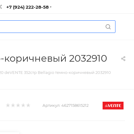
+7 (924) 222-28-58
о-коричневый 2032910
0 deVENTE 352стр Bellagio темно-коричневый 2032910
Артикул:
4627158615212