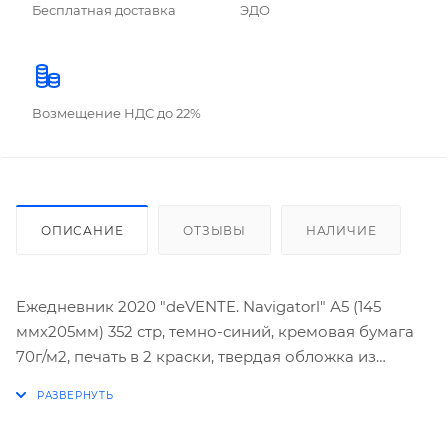
Бесплатная доставка
ЭДО
Возмещение НДС до 22%
ОПИСАНИЕ
ОТЗЫВЫ
НАЛИЧИЕ
Ежедневник 2020 "deVENTE. Navigatorl" А5 (145
ммх205мм) 352 стр, темно-синий, кремовая бумага
70г/м2, печать в 2 краски, твердая обложка из
искусственной кожи с поролоном, термо
тиснение, цветной форзац с картой, перфорация, 2
ляссе, в термоусадочной пленке.