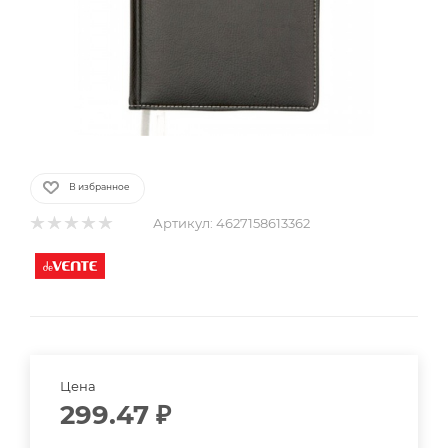
В избранное
Артикул:
4627158613362
Цена
299.47
₽