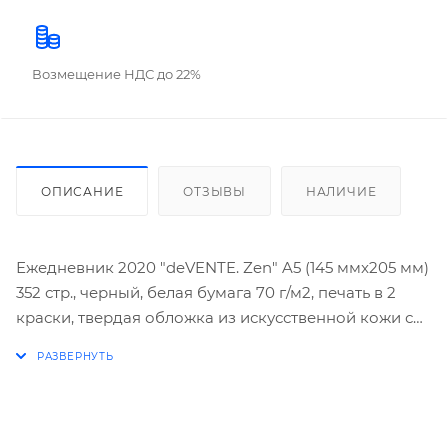
Возмещение НДС до 22%
ОПИСАНИЕ
ОТЗЫВЫ
НАЛИЧИЕ
Ежедневник 2020 "deVENTE. Zen" A5 (145 ммx205 мм)
352 стр., черный, белая бумага 70 г/м2, печать в 2
краски, твердая обложка из искусственной кожи с
поролоном, отстрочка, термотиснение, перфорация,
закругленные уголки, 2 ляссе, в термоусадочной
пленке.