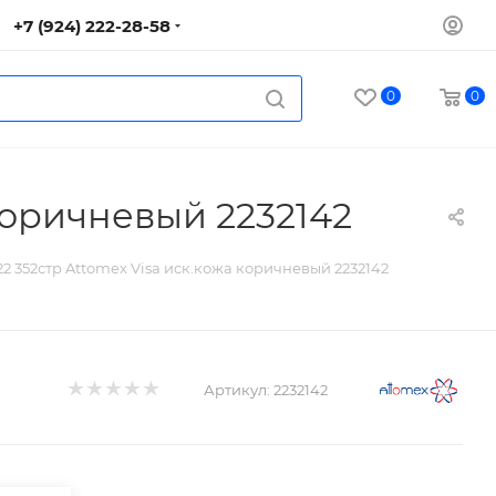
+7 (924) 222-28-58
0
0
коричневый 2232142
2 352стр Attomex Visa иск.кожа коричневый 2232142
Артикул:
2232142