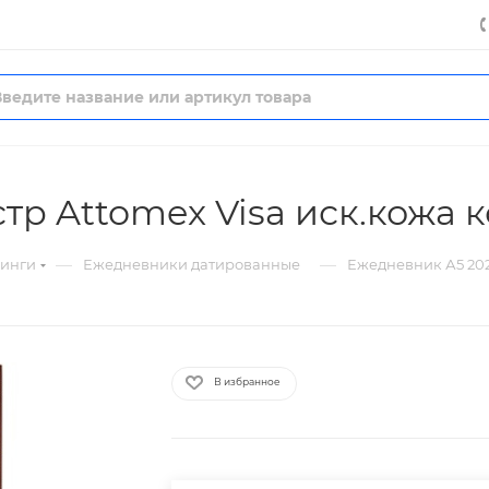
тр Attomex Visa иск.кожа 
—
—
нинги
Ежедневники датированные
Ежедневник А5 202
В избранное