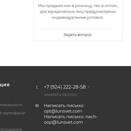
Мы продаем как в розницу, так и оптом,
для юридических лиц предусмотрены
индивидуальные условия.
Задать вопрос
ЦИЯ
+7 (924) 222-28-58
ЗАКАЗАТЬ ЗВОНОК
лояльности
Написать письмо:
opt@lunsvet.com
 сертификат
Написать письмо: nach-
oop@lunsvet.com
 отношении