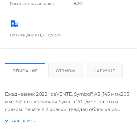
Бесплатная доставка
ЭДО
Возмещение НДС до 22%
ОПИСАНИЕ
ОТЗЫВЫ
НАЛИЧИЕ
Ежедневник 2022 "deVENTE. Symbol" A5 (145 ммx205
мм) 352 стр, кремовая бумага 70 г/м² с золотым
срезом, печать в 2 краски, твердая обложка из
искусственной кожи, термо тиснение, тиснение
фольгой, французский корешок, цветной форзац с
картой, перфорация, 2 ляссе, в подарочной коробке,