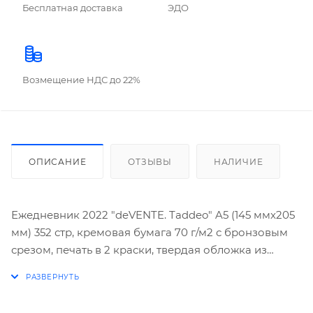
Бесплатная доставка
ЭДО
Возмещение НДС до 22%
ОПИСАНИЕ
ОТЗЫВЫ
НАЛИЧИЕ
Ежедневник 2022 "deVENTE. Taddeo" A5 (145 ммx205
мм) 352 стр, кремовая бумага 70 г/м2 с бронзовым
срезом, печать в 2 краски, твердая обложка из
искусственной кожи с поролоном, магнитная
застежка, цветной форзац, перфорация,
закругленные уголки, 2 ляссе, в подарочной