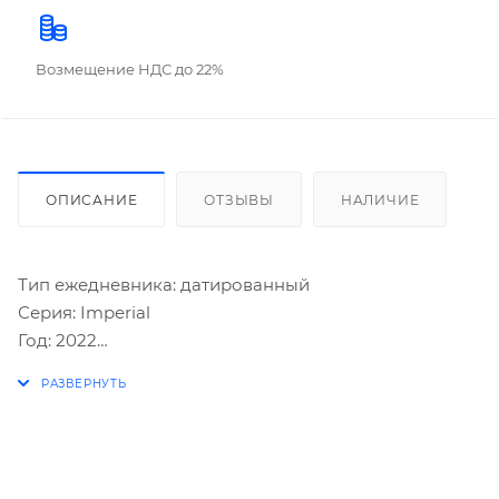
Возмещение НДС до 22%
ОПИСАНИЕ
ОТЗЫВЫ
НАЛИЧИЕ
Тип ежедневника: датированный
Серия: Imperial
Год: 2022
Формат: А5
Обложка: под гладкую кожу
Вид обложки: твердая
Количество листов: 168 шт.
Особенности: закладка-ляссе, перфорация уголков,