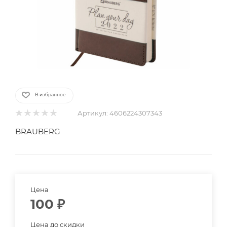
В избранное
Артикул:
4606224307343
BRAUBERG
Цена
100
₽
Цена до скидки