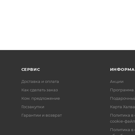
СЕРВИС
ИНФОРМА
Доставка и оплата
Акции
Как сделать заказ
Программа 
Ком. предложение
Подарочный
Госзакупки
Карта Халва
Гарантии и возврат
Политика в
cookie-фай
Политика в