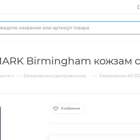
MARK Birmingham кожзам с
—
—
нинги
Ежедневники датированные
Ежедневник А5 20
В избранное