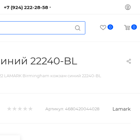
+7 (924) 222-28-58
0
0
иний 22240-BL
22 LAMARK Birmingham кожзам синий 22240-BL
Lamark
Артикул:
4680420044028