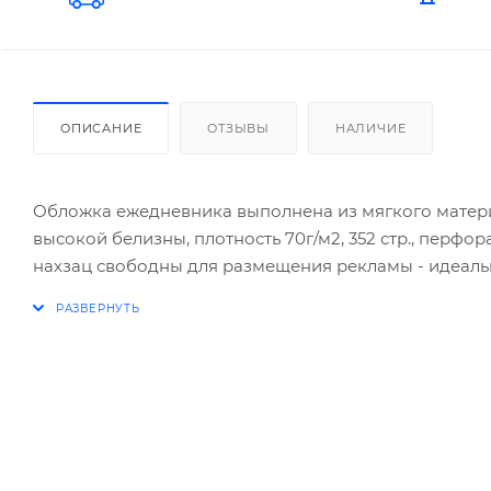
ОПИСАНИЕ
ОТЗЫВЫ
НАЛИЧИЕ
Обложка ежедневника выполнена из мягкого материал
высокой белизны, плотность 70г/м2, 352 стр., перфор
нахзац свободны для размещения рекламы - идеал
высококачественной искусственной кожи подходит 
золотая, серебряная, цветная). По периметру обло
дополнительную прочность и оригинальный вид изд