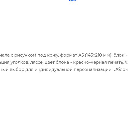
а с рисунком под кожу, формат А5 (145х210 мм), блок -
ация уголков, ляссе, цвет блока - красно-черная печать, 
ьный выбор для индивидуальной персонализации. Облож
под любой вид персонализации (блинтовое тиснение, фо
жки выполнена прошивка в тон, придающая ежедневнику
елия ручной работы.