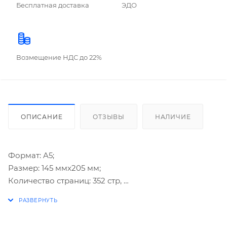
Бесплатная доставка
ЭДО
Возмещение НДС до 22%
ОПИСАНИЕ
ОТЗЫВЫ
НАЛИЧИЕ
Формат: A5;
Размер: 145 ммx205 мм;
Количество страниц: 352 стр,
Внутренний блок: кремовая бумага 70 г/м² с
золотым срезом, печать в 2 краски, цветной форзац
с картой, перфорация, 2 ляссе;