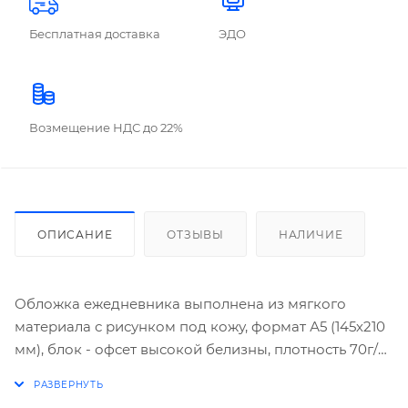
Бесплатная доставка
ЭДО
Возмещение НДС до 22%
ОПИСАНИЕ
ОТЗЫВЫ
НАЛИЧИЕ
Обложка ежедневника выполнена из мягкого
материала с рисунком под кожу, формат А5 (145х210
мм), блок - офсет высокой белизны, плотность 70г/
м2, 352 стр., ляссе, цвет блока - красно-черная
печать, без перфорации угла. Форзац и нахзац