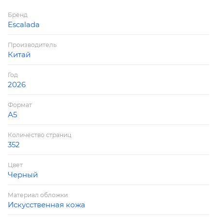
углов блока: нет; отделка среза: окрашивание
Бренд
пантоном; закладка/-и: два ляссе; каптал: есть;
Escalada
форзац: печать пантоном; персонализация
возможна: да; индивидуальная упаковка:
Производитель
промостикер + ПЭТ-пакет)
Китай
Год
2026
Формат
А5
Количество страниц
352
Цвет
Черный
Материал обложки
Искусственная кожа