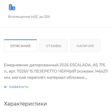
Возмещение НДС до 22%
ОПИСАНИЕ
ОТЗЫВЫ
НАЛИЧИЕ
Ежедневник датированный 2026 ESCALADA, А5, 176
л., арт. 70261/ 15 ЛЕЗЕРЕТТО ЧЁРНЫЙ (кожзам: 146x211
мм, мягкий переплёт, материал обложки:
искусственная кожа "Лезеретто"; декор: тиснение
фольгой, печать шелкографией в одну краску;
способ крепления блока: ниткошвейный; вн. блок:
176 л., кремовый офсет 70 г/м², печать в две краски
Характеристики
(клетка), справочный материал: есть; перфорация