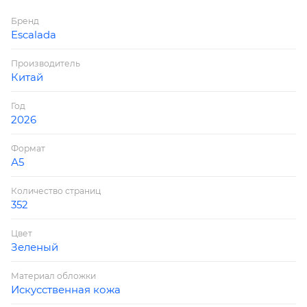
закладка/-и: два ляссе; каптал: есть; форзац: печать
Бренд
пантоном; особенности: вырубка блока по месяцам;
Escalada
персонализация возможна: да; индивидуальная
упаковка: ПЭТ-пакет)
Производитель
Китай
Год
2026
Формат
А5
Количество страниц
352
Цвет
Зеленый
Материал обложки
Искусственная кожа