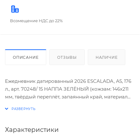
Возмещение НДС до 22%
ОПИСАНИЕ
ОТЗЫВЫ
НАЛИЧИЕ
Ежедневник датированный 2026 ESCALADA, А5, 176
л., арт. 70248/ 15 НАППА ЗЕЛЁНЫЙ (кожзам: 146x211
мм, твёрдый переплёт, запаянный край, материал
обложки: искусственная кожа "Наппа"; декор:
блинтовое тиснение; способ крепления блока:
ниткошвейный; вн. блок: 176 л., кремовый офсет 70 г/
м², печать в две краски (линия), справочный
Характеристики
материал: есть; перфорация углов блока: есть;