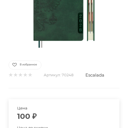
В избранное
Escalada
Артикул:
70248
Цена
100
₽
Цена до скидки