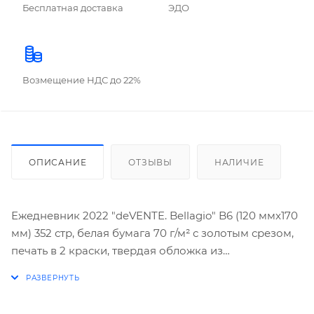
Бесплатная доставка
ЭДО
Возмещение НДС до 22%
ОПИСАНИЕ
ОТЗЫВЫ
НАЛИЧИЕ
Ежедневник 2022 "deVENTE. Bellagio" B6 (120 ммx170
мм) 352 стр, белая бумага 70 г/м² с золотым срезом,
печать в 2 краски, твердая обложка из
искусственной кожи с поролоном, отстрочка, термо
тиснение, цветной форзац с картой, металлические
уголки, перфорация, 2 ляссе, в подарочной коробке,