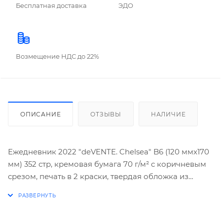
Бесплатная доставка
ЭДО
Возмещение НДС до 22%
ОПИСАНИЕ
ОТЗЫВЫ
НАЛИЧИЕ
Ежедневник 2022 "deVENTE. Chelsea" B6 (120 ммx170
мм) 352 стр, кремовая бумага 70 г/м² с коричневым
срезом, печать в 2 краски, твердая обложка из
искусственной кожи с поролоном магнитная
застежка, отстрочка, перфорация, закругленные
уголки, 2 ляссе, в подарочной коробке, бежевый.