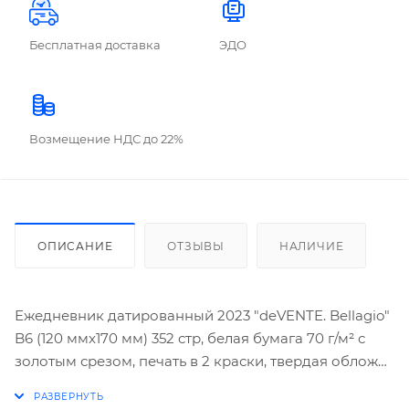
Бесплатная доставка
ЭДО
Возмещение НДС до 22%
ОПИСАНИЕ
ОТЗЫВЫ
НАЛИЧИЕ
Ежедневник датированный 2023 "deVENTE. Bellagio"
B6 (120 ммx170 мм) 352 стр, белая бумага 70 г/м² с
золотым срезом, печать в 2 краски, твердая обложка
из искусственной кожи с поролоном, отстрочка,
термо тиснение, цветной форзац с картой,