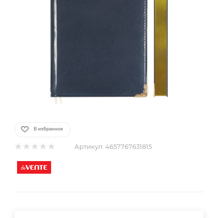
В избранное
Артикул:
4657767631815