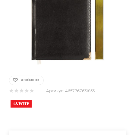
В избранное
Артикул:
4657767631853