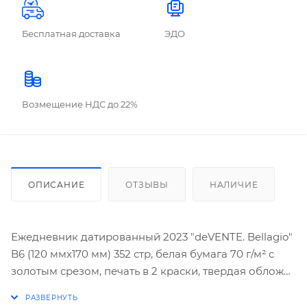
Бесплатная доставка
ЭДО
Возмещение НДС до 22%
ОПИСАНИЕ
ОТЗЫВЫ
НАЛИЧИЕ
Ежедневник датированный 2023 "deVENTE. Bellagio"
B6 (120 ммx170 мм) 352 стр, белая бумага 70 г/м² с
золотым срезом, печать в 2 краски, твердая обложка
из искусственной кожи с поролоном, отстрочка,
термо тиснение, цветной форзац с картой,