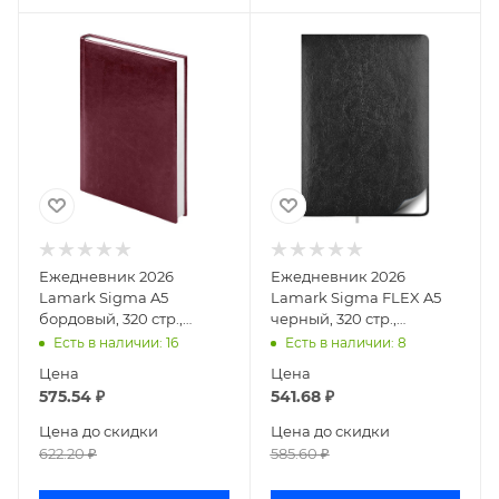
Ежедневник 2026
Ежедневник 2026
Lamark Sigma A5
Lamark Sigma FLEX A5
бордовый, 320 стр.,
черный, 320 стр.,
искусственная кожа,
искусственная кожа,
Есть в наличии
: 16
Есть в наличии
: 8
белый блок,
перфорация угла, ляссе,
Цена
Цена
перфорация угла,
б
575.54
₽
541.68
₽
Цена до скидки
Цена до скидки
622.20
₽
585.60
₽