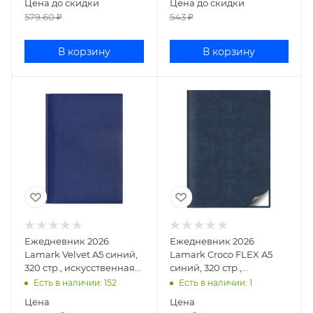
Цена до скидки
Цена до скидки
579.60
₽
543
₽
В корзину
В корзину
Ежедневник 2026
Ежедневник 2026
Lamark Velvet A5 синий,
Lamark Croco FLEX A5
320 стр., искусственная
синий, 320 стр.,
кожа, белый блок,
искусственная кожа,
Есть в наличии
: 152
Есть в наличии
: 1
перфорация угла, л
перфорация угла, ляссе,
Цена
Цена
бе