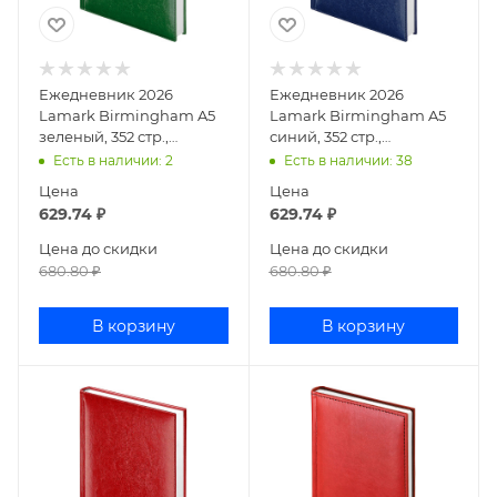
Ежедневник 2026
Ежедневник 2026
Lamark Birmingham A5
Lamark Birmingham A5
зеленый, 352 стр.,
синий, 352 стр.,
искусственная кожа,
искусственная кожа,
Есть в наличии
: 2
Есть в наличии
: 38
белый блок, прошивка
белый блок, прошивка
Цена
Цена
по
по пе
629.74
₽
629.74
₽
Цена до скидки
Цена до скидки
680.80
₽
680.80
₽
В корзину
В корзину