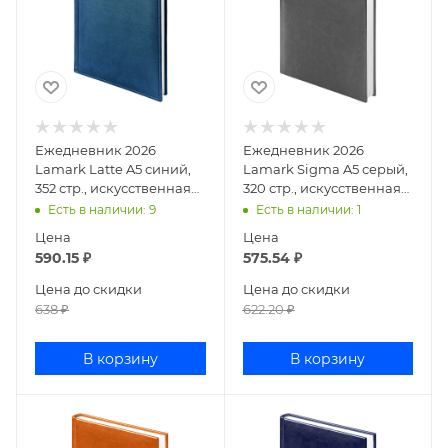
Ежедневник 2026
Ежедневник 2026
Lamark Latte A5 синий,
Lamark Sigma A5 серый,
352 стр., искусственная
320 стр., искусственная
кожа, белый блок,
кожа, белый блок,
Есть в наличии
: 9
Есть в наличии
: 1
прошивка по перимет
перфорация угла, ля
Цена
Цена
590.15
₽
575.54
₽
Цена до скидки
Цена до скидки
638
₽
622.20
₽
В корзину
В корзину