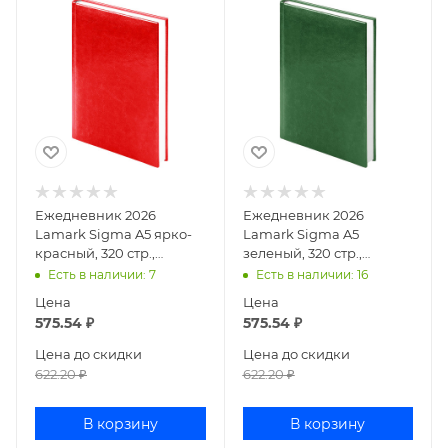
Ежедневник 2026
Ежедневник 2026
Lamark Sigma A5 ярко-
Lamark Sigma A5
красный, 320 стр.,
зеленый, 320 стр.,
искусственная кожа,
искусственная кожа,
Есть в наличии
: 7
Есть в наличии
: 16
белый блок,
белый блок,
Цена
Цена
перфорация у
перфорация угла,
575.54
₽
575.54
₽
Цена до скидки
Цена до скидки
622.20
₽
622.20
₽
В корзину
В корзину