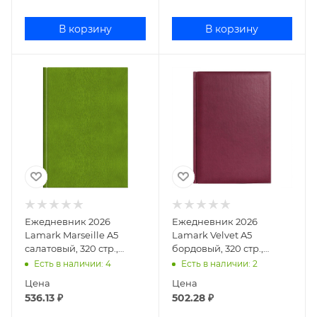
В корзину
В корзину
Ежедневник 2026
Ежедневник 2026
Lamark Marseille A5
Lamark Velvet A5
салатовый, 320 стр.,
бордовый, 320 стр.,
искусственная кожа,
искусственная кожа,
Есть в наличии
: 4
Есть в наличии
: 2
белый блок,
белый блок,
Цена
Цена
перфорация
перфорация угла
536.13
₽
502.28
₽