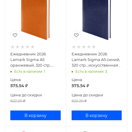
Ежедневник 2026
Ежедневник 2026
Lamark Sigma A5
Lamark Sigma A5 синий,
оранжевый, 320 стр.,
320 стр., искусственная
искусственная кожа,
кожа, белый блок,
Есть в наличии
: 1
Есть в наличии
: 3
белый блок,
перфорация угла, ля
Цена
Цена
перфорация угла
575.54
₽
575.54
₽
Цена до скидки
Цена до скидки
622.20
₽
622.20
₽
В корзину
В корзину