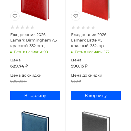
Ежедневник 2026
Ежедневник 2026
Lamark Birmingham A5
Lamark Latte A5
красный, 352 стр.,
красный, 352 стр.,
искусственная кожа,
искусственная кожа,
Есть в наличии
: 90
Есть в наличии
: 172
белый блок, прошивка
белый блок, прошивка
Цена
Цена
по
по перим
629.74
₽
590.15
₽
Цена до скидки
Цена до скидки
680.80
₽
638
₽
В корзину
В корзину