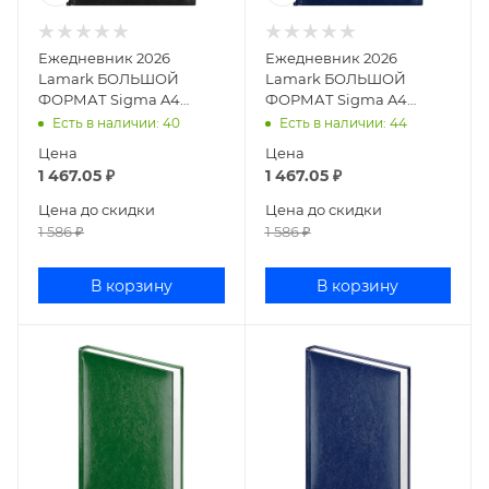
Ежедневник 2026
Ежедневник 2026
Lamark БОЛЬШОЙ
Lamark БОЛЬШОЙ
ФОРМАТ Sigma A4
ФОРМАТ Sigma A4
черный, 320 стр.,
синий, 320 стр.,
Есть в наличии
: 40
Есть в наличии
: 44
искусственная кожа,
искусственная кожа,
Цена
Цена
перфорация угла
перфорация угла,
1 467.05
₽
1 467.05
₽
Цена до скидки
Цена до скидки
1 586
₽
1 586
₽
В корзину
В корзину