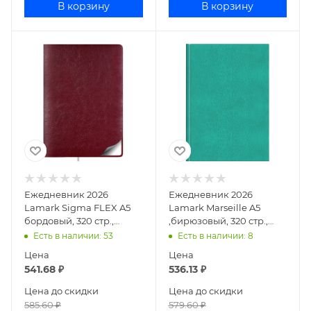
В корзину
В корзину
Ежедневник 2026
Ежедневник 2026
Lamark Sigma FLEX A5
Lamark Marseille A5
бордовый, 320 стр.,
,бирюзовый, 320 стр.,
искусственная кожа,
искусственная кожа,
Есть в наличии
: 53
Есть в наличии
: 8
перфорация угла, ляссе,
белый блок,
Цена
Цена
перфорация
541.68
₽
536.13
₽
Цена до скидки
Цена до скидки
585.60
₽
579.60
₽