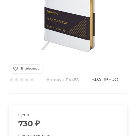
В избранное
BRAUBERG
Артикул:
114458
Цена
730
₽
Цена до скидки