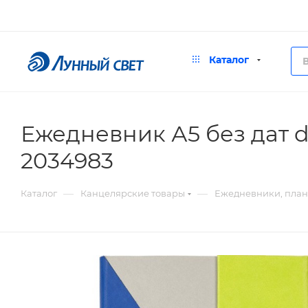
Каталог
Ежедневник А5 без дат d
2034983
—
—
Каталог
Канцелярские товары
Ежедневники, пла