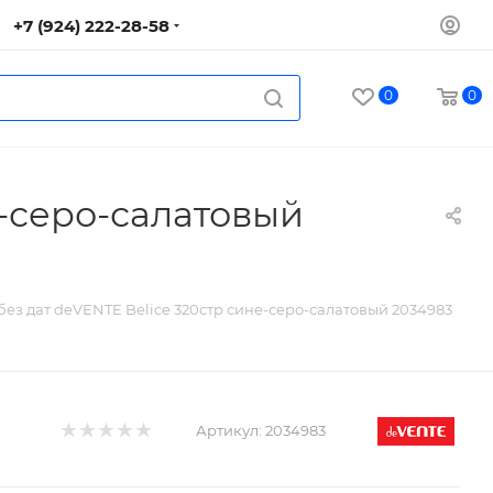
+7 (924) 222-28-58
0
0
е-серо-салатовый
ез дат deVENTE Belice 320стр сине-серо-салатовый 2034983
Артикул:
2034983