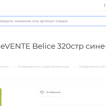
eVENTE Belice 320стр син
—
—
нинги
Ежедневники недатированные
Ежедневник А5 б
В избранное