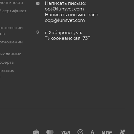
лояльности
Написать письмо:
opt@lunsvet.com
 сертификат
Написать письмо: nach-
oop@lunsvet.com
 отношении
г. Хабаровск, ул.
лов
Тихоокеанская, 73Т
 отношении
ых данных
оферта
аличия
й