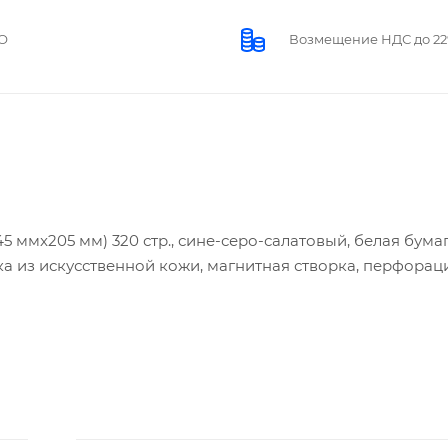
О
Возмещение НДС до 2
 ммx205 мм) 320 стр., сине-серо-салатовый, белая бумага
а из искусственной кожи, магнитная створка, перфораци