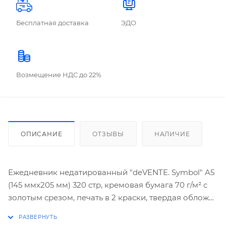
Бесплатная доставка
ЭДО
Возмещение НДС до 22%
ОПИСАНИЕ
ОТЗЫВЫ
НАЛИЧИЕ
Ежедневник недатированный "deVENTE. Symbol" A5
(145 ммx205 мм) 320 стр, кремовая бумага 70 г/м² с
золотым срезом, печать в 2 краски, твердая обложка
из искусственной кожи с поролоном, термо
тиснение, тиснение фольгой, французский корешок,