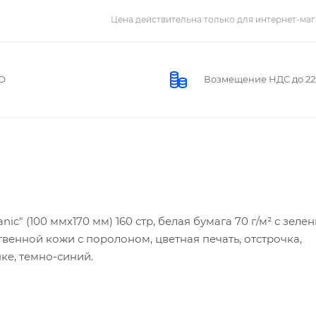
Цена действительна только для интернет-маг
О
Возмещение НДС до 2
" (100 ммx170 мм) 160 стр, белая бумага 70 г/м² с зеле
ственной кожи с поролоном, цветная печать, отстрочка,
нке, темно-синий.