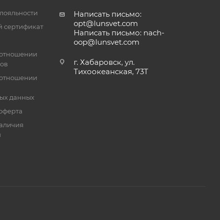
лояльности
Написать письмо:
opt@lunsvet.com
 сертификат
Написать письмо: nach-
oop@lunsvet.com
 отношении
г. Хабаровск, ул.
лов
Тихоокеанская, 73Т
 отношении
ых данных
оферта
аличия
й