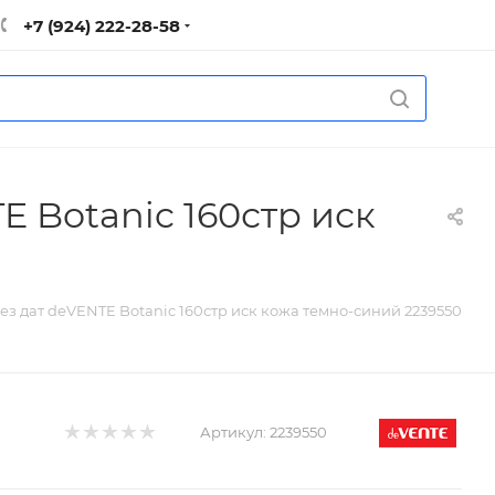
+7 (924) 222-28-58
 Botanic 160стр иск
 дат deVENTE Botanic 160стр иск кожа темно-синий 2239550
Артикул:
2239550