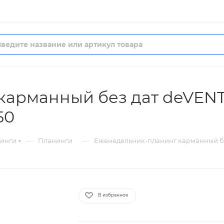
арманный без дат deVENTE
50
—
—
нинги
Планинги
Еженедельник-планинг карманный без
В избранное