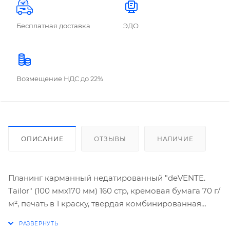
Бесплатная доставка
ЭДО
Возмещение НДС до 22%
ОПИСАНИЕ
ОТЗЫВЫ
НАЛИЧИЕ
Планинг карманный недатированный "deVENTE.
Tailor" (100 ммx170 мм) 160 стр, кремовая бумага 70 г/
м², печать в 1 краску, твердая комбинированная
обложка из искусственной кожи с поролоном,
хлястик на кнопке, закругленные уголки, 1 ляссе, в