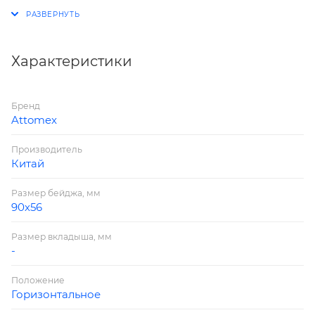
Группа: Бейджи
Размер: 90x56 мм
Материал: пластик
Цвет: прозрачный
Характеристики
Страна производитель: Китай
Бренд
Attomex
Производитель
Китай
Размер бейджа, мм
90х56
Размер вкладыша, мм
-
Положение
Горизонтальное