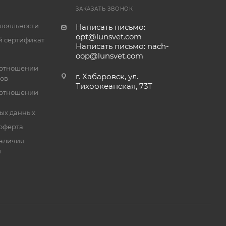
ЗАКАЗАТЬ ЗВОНОК
лояльности
Написать письмо:
opt@lunsvet.com
 сертификат
Написать письмо: nach-
oop@lunsvet.com
 отношении
г. Хабаровск, ул.
лов
Тихоокеанская, 73Т
 отношении
ых данных
оферта
аличия
й