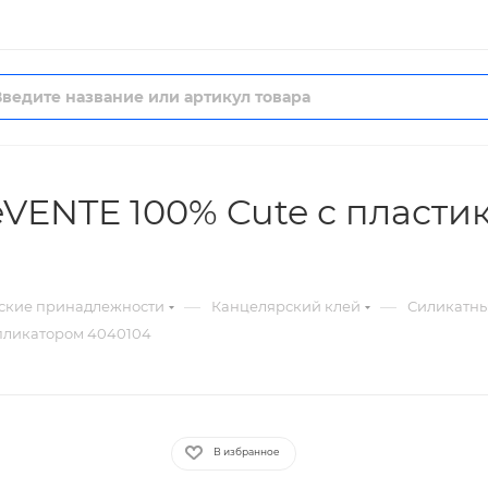
eVENTE 100% Cute с пласт
—
—
ские принадлежности
Канцелярский клей
Силикатны
ппликатором 4040104
В избранное