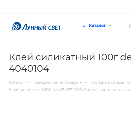
Каталог
Клей силикатный 100г d
4040104
—
—
Каталог
Канцелярские товары
Офисные канцеляр
Клей силикатный 100г deVENTE 100% Cute с пластиковым а