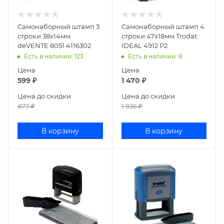
Самонаборный штамп 3
Самонаборный штамп 4
строки 38х14мм
строки 47х18мм Trodat
deVENTE 8051 4116302
IDEAL 4912 P2
Есть в наличии
: 123
Есть в наличии
: 8
Цена
Цена
599
₽
1 470
₽
Цена до скидки
Цена до скидки
877
₽
1 936
₽
В корзину
В корзину