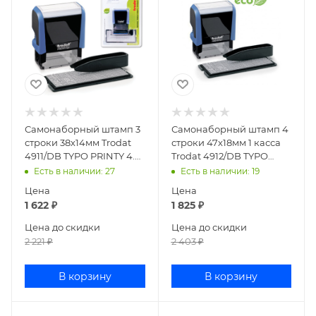
Самонаборный штамп 3
Самонаборный штамп 4
строки 38х14мм Trodat
строки 47х18мм 1 касса
4911/DB TYPO PRINTY 4.0
Trodat 4912/DB TYPO
43199
PRINTY 4.0 67581
Есть в наличии
: 27
Есть в наличии
: 19
Цена
Цена
1 622
₽
1 825
₽
Цена до скидки
Цена до скидки
2 221
₽
2 403
₽
В корзину
В корзину