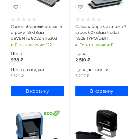
Самонаборный штамп 4
Самонаборный штамп 7
строки 48х18мм
строк 60х33ммTrodat
deVENTE 8052 4116303
4928 TYPO/DB11
Есть в наличии
: 122
Есть в наличии
: 11
Цена
Цена
978
₽
2 510
₽
Цена до скидки
Цена до скидки
1 320
₽
3 207
₽
В корзину
В корзину