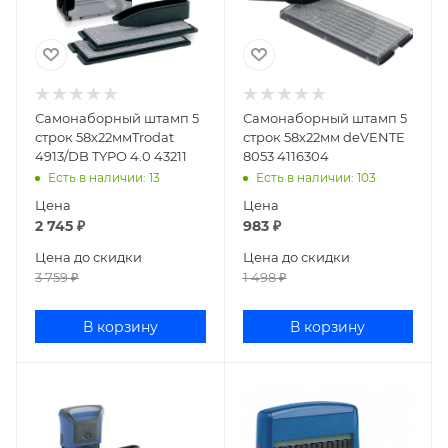
Самонаборный штамп 5
Самонаборный штамп 5
строк 58х22ммTrodat
строк 58х22мм deVENTE
4913/DB TYPO 4.0 43211
8053 4116304
Есть в наличии
: 13
Есть в наличии
: 103
Цена
Цена
2 745
₽
983
₽
Цена до скидки
Цена до скидки
3 759
₽
1 498
₽
В корзину
В корзину