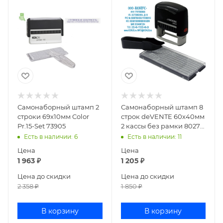
Самонаборный штамп 2
Самонаборный штамп 8
строки 69х10мм Color
строк deVENTE 60х40мм
Pr.15-Set 73905
2 кассы без рамки 8027
4116306
Есть в наличии
: 6
Есть в наличии
: 11
Цена
Цена
1 963
₽
1 205
₽
Цена до скидки
Цена до скидки
2 358
₽
1 850
₽
В корзину
В корзину