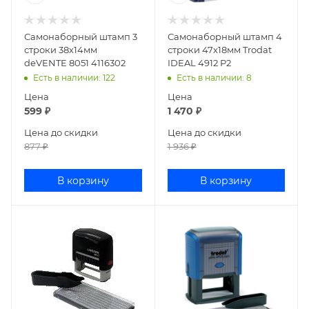
Самонаборный штамп 3
Самонаборный штамп 4
строки 38х14мм
строки 47х18мм Trodat
deVENTE 8051 4116302
IDEAL 4912 P2
Есть в наличии
: 122
Есть в наличии
: 8
Цена
Цена
599
₽
1 470
₽
Цена до скидки
Цена до скидки
877
₽
1 936
₽
В корзину
В корзину