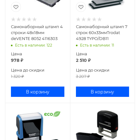
Самонаборный штамп 4
Самонаборный штамп 7
строки 48х18мм
строк 60х33ммTrodat
deVENTE 8052 4116303
4928 TYPO/DB11
Есть в наличии
: 122
Есть в наличии
: 11
Цена
Цена
978
₽
2 510
₽
Цена до скидки
Цена до скидки
1 320
₽
3 207
₽
В корзину
В корзину