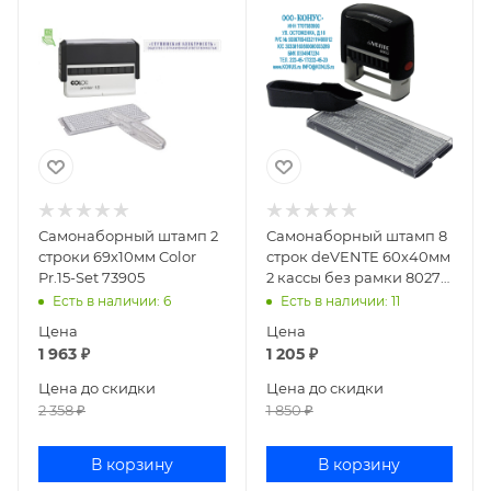
Самонаборный штамп 2
Самонаборный штамп 8
строки 69х10мм Color
строк deVENTE 60х40мм
Pr.15-Set 73905
2 кассы без рамки 8027
4116306
Есть в наличии
: 6
Есть в наличии
: 11
Цена
Цена
1 963
₽
1 205
₽
Цена до скидки
Цена до скидки
2 358
₽
1 850
₽
В корзину
В корзину