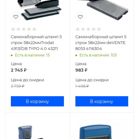
Самонаборный штамп 5
Самонаборный штамп 5
строк 58х22ммTrodat
строк 58х22мм deVENTE
4913/DB TYPO 4.0 43211
8053 4116304
Есть в наличии
: 13
Есть в наличии
: 103
Цена
Цена
2 745
₽
983
₽
Цена до скидки
Цена до скидки
3 759
₽
1 498
₽
В корзину
В корзину