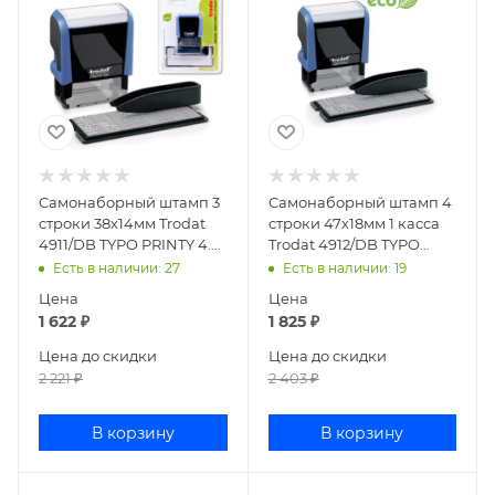
Самонаборный штамп 3
Самонаборный штамп 4
строки 38х14мм Trodat
строки 47х18мм 1 касса
4911/DB TYPO PRINTY 4.0
Trodat 4912/DB TYPO
43199
PRINTY 4.0 67581
Есть в наличии
: 27
Есть в наличии
: 19
Цена
Цена
1 622
₽
1 825
₽
Цена до скидки
Цена до скидки
2 221
₽
2 403
₽
В корзину
В корзину