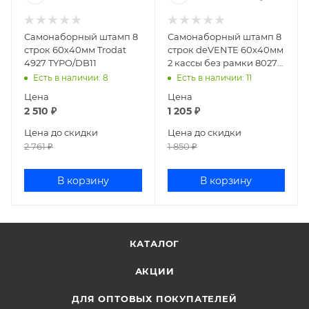
Самонаборный штамп 8
Самонаборный штамп 8
строк 60х40мм Trodat
строк deVENTE 60х40мм
4927 TYPO/DB11
2 кассы без рамки 8027
4116306
Есть в наличии
: 8
Есть в наличии
: 11
Цена
Цена
2 510
₽
1 205
₽
Цена до скидки
Цена до скидки
2 761
₽
1 850
₽
В корзину
В корзину
КАТАЛОГ
АКЦИИ
ДЛЯ ОПТОВЫХ ПОКУПАТЕЛЕЙ