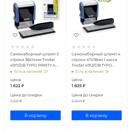
Самонаборный штамп 3
Самонаборный штамп 4
строки 38х14мм Trodat
строки 47х18мм 1 касса
4911/DB TYPO PRINTY 4.0
Trodat 4912/DB TYPO
43199
PRINTY 4.0 67581
Есть в наличии
: 27
Есть в наличии
: 19
Цена
Цена
1 622
₽
1 825
₽
Цена до скидки
Цена до скидки
2 221
₽
2 403
₽
В корзину
В корзину