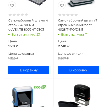
Самонаборный штамп 4
Самонаборный штамп 7
строки 48х18мм
строк 60х33ммTrodat
deVENTE 8052 4116303
4928 TYPO/DB11
Есть в наличии
: 123
Есть в наличии
: 11
Цена
Цена
978
₽
2 510
₽
Цена до скидки
Цена до скидки
1 320
₽
3 207
₽
В корзину
В корзину