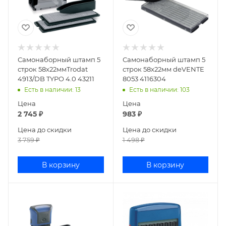
Самонаборный штамп 5
Самонаборный штамп 5
строк 58х22ммTrodat
строк 58х22мм deVENTE
4913/DB TYPO 4.0 43211
8053 4116304
Есть в наличии
: 13
Есть в наличии
: 103
Цена
Цена
2 745
₽
983
₽
Цена до скидки
Цена до скидки
3 759
₽
1 498
₽
В корзину
В корзину