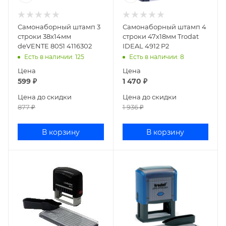
Самонаборный штамп 3
Самонаборный штамп 4
строки 38х14мм
строки 47х18мм Trodat
deVENTE 8051 4116302
IDEAL 4912 P2
Есть в наличии
: 125
Есть в наличии
: 8
Цена
Цена
599
₽
1 470
₽
Цена до скидки
Цена до скидки
877
₽
1 936
₽
В корзину
В корзину