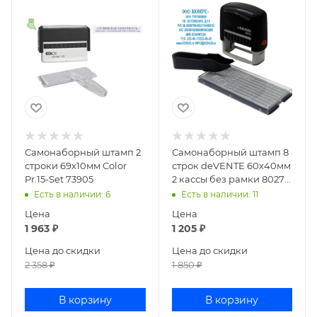
Самонаборный штамп 2
Самонаборный штамп 8
строки 69х10мм Color
строк deVENTE 60х40мм
Pr.15-Set 73905
2 кассы без рамки 8027
4116306
Есть в наличии
: 6
Есть в наличии
: 11
Цена
Цена
1 963
₽
1 205
₽
Цена до скидки
Цена до скидки
2 358
₽
1 850
₽
В корзину
В корзину