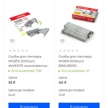
Скобы для степлера
Скобы для степлера
№23/10 (1000шт)
№26/6 (1000шт)
deVENTE оцинкованные
BRAUBERG
4141302
оцинкованные 225973
Есть в наличии
: 728
Есть в наличии
: 47
Цена
Цена
52
₽
40
₽
Цена до скидки
Цена до скидки
84
₽
76
₽
В корзину
В корзину