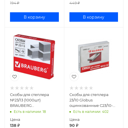
194
₽
449
₽
В корзину
В корзину
Скобы для степлера
Скобы для степлера
№23/13 (1000шт)
23/10 Globus
BRAUBERG
оцинкованные С23/10-
оцинкованные 220951
1000 4141802
Есть в наличии
: 18
Есть в наличии
: 402
Цена
Цена
138
₽
90
₽