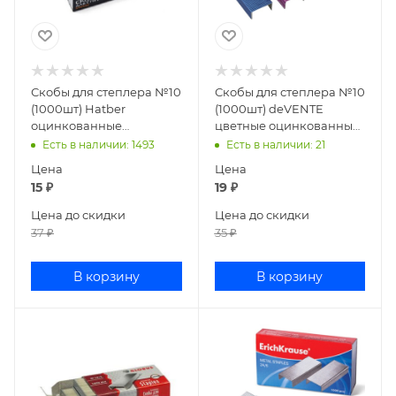
Скобы для степлера №10
Скобы для степлера №10
(1000шт) Hatber
(1000шт) deVENTE
оцинкованные
цветные оцинкованные
10DS_00010/SS_063650
4141900
Есть в наличии
: 1493
Есть в наличии
: 21
Цена
Цена
15
₽
19
₽
Цена до скидки
Цена до скидки
37
₽
35
₽
В корзину
В корзину