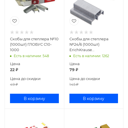
Скобы для степлера №10
Скобы для степлера
(1000шт) ГЛОБУС С10-
№24/6 (1000шт)
1000
ErichKrause
оцинкованные 1189
Есть в наличии
: 548
Есть в наличии
: 1262
Цена
Цена
22
₽
79
₽
Цена до скидки
Цена до скидки
49
₽
145
₽
В корзину
В корзину