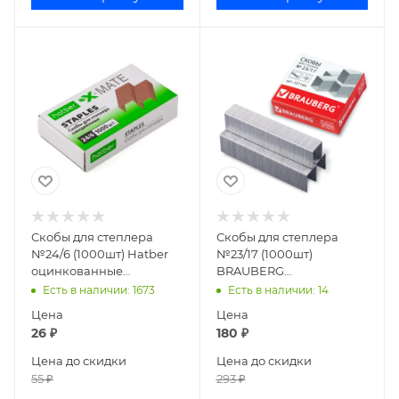
Скобы для степлера
Скобы для степлера
№24/6 (1000шт) Hatber
№23/17 (1000шт)
оцинкованные
BRAUBERG
24DS_00024/SS_063651
оцинкованные 221164
Есть в наличии
: 1673
Есть в наличии
: 14
Цена
Цена
26
₽
180
₽
Цена до скидки
Цена до скидки
55
₽
293
₽