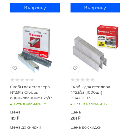
В корзину
В корзину
Скобы для степлера
Скобы для степлера
№23/13 Globus
№23/23 (1000шт)
оцинкованные С23/13-
BRAUBERG
1000 4141803
оцинкованные 227718
Есть в наличии
: 39
Есть в наличии
: 16
Цена
Цена
119
₽
281
₽
Цена до скидки
Цена до скидки