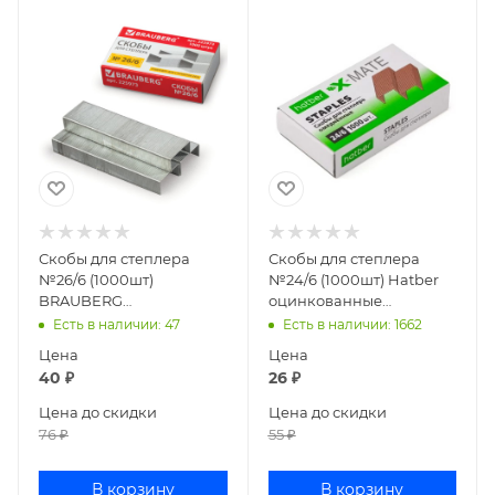
Скобы для степлера
Скобы для степлера
№26/6 (1000шт)
№24/6 (1000шт) Hatber
BRAUBERG
оцинкованные
оцинкованные 225973
24DS_00024/SS_063651
Есть в наличии
: 47
Есть в наличии
: 1662
Цена
Цена
40
₽
26
₽
Цена до скидки
Цена до скидки
76
₽
55
₽
В корзину
В корзину