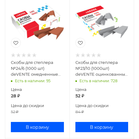
Скобы для степлера
Скобы для степлера
№24/6 (1000 шт)
№23/10 (1000шт)
deVENTE омедненные
deVENTE оцинкованные
4141000
4141302
Есть в наличии
: 95
Есть в наличии
: 728
Цена
Цена
28
₽
52
₽
Цена до скидки
Цена до скидки
52
₽
84
₽
В корзину
В корзину