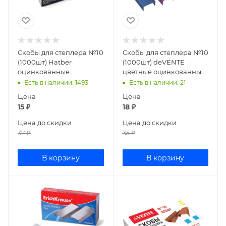
Скобы для степлера №10
Скобы для степлера №10
(1000шт) Hatber
(1000шт) deVENTE
оцинкованные
цветные оцинкованные
10DS_00010/SS_063650
4141900
Есть в наличии
: 1493
Есть в наличии
: 21
Цена
Цена
15
₽
18
₽
Цена до скидки
Цена до скидки
37
₽
35
₽
В корзину
В корзину