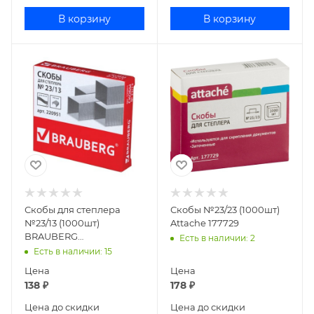
В корзину
В корзину
Скобы для степлера
Скобы №23/23 (1000шт)
№23/13 (1000шт)
Attache 177729
BRAUBERG
Есть в наличии
: 2
оцинкованные 220951
Есть в наличии
: 15
Цена
Цена
138
₽
178
₽
Цена до скидки
Цена до скидки