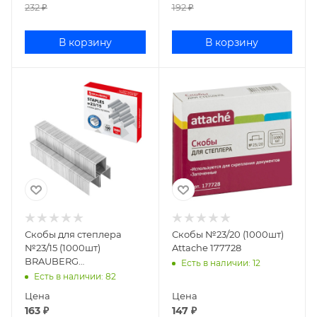
232
₽
192
₽
В корзину
В корзину
Скобы для степлера
Скобы №23/20 (1000шт)
№23/15 (1000шт)
Attache 177728
BRAUBERG
Есть в наличии
: 12
оцинкованные 227716
Есть в наличии
: 82
Цена
Цена
163
₽
147
₽