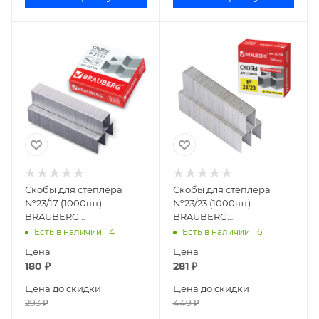
Скобы для степлера
Скобы для степлера
№23/17 (1000шт)
№23/23 (1000шт)
BRAUBERG
BRAUBERG
оцинкованные 221164
оцинкованные 227718
Есть в наличии
: 14
Есть в наличии
: 16
Цена
Цена
180
₽
281
₽
Цена до скидки
Цена до скидки
293
₽
449
₽