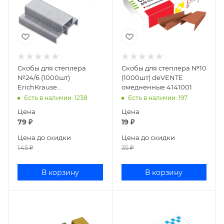
Скобы для степлера
Скобы для степлера №10
№24/6 (1000шт)
(1000шт) deVENTE
ErichKrause
омедненные 4141001
оцинкованные 1189
Есть в наличии
: 1238
Есть в наличии
: 197
Цена
Цена
79
₽
19
₽
Цена до скидки
Цена до скидки
145
₽
35
₽
В корзину
В корзину