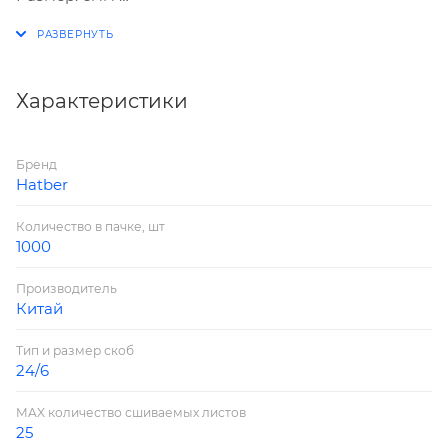
Номер: №24/6
Упаковка: в картонном боксе
Количество в упаковке: 1000 скоб
Характеристики
Бренд
Hatber
Количество в пачке, шт
1000
Производитель
Китай
Тип и размер скоб
24/6
MAX количество сшиваемых листов
25