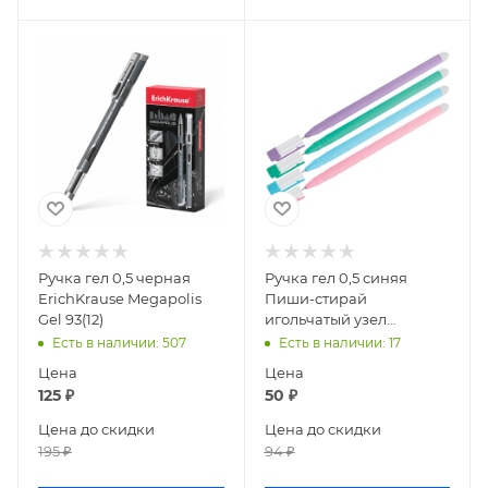
Ручка гел 0,5 черная
Ручка гел 0,5 синяя
ErichKrause Megapolis
Пиши-стирай
Gel 93(12)
игольчатый узел
OfficeSpace Soda 282062
Есть в наличии
: 507
Есть в наличии
: 17
Цена
Цена
125
₽
50
₽
Цена до скидки
Цена до скидки
195
₽
94
₽