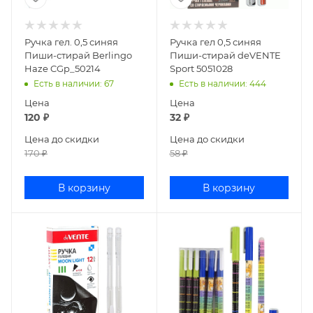
Ручка гел. 0,5 синяя
Ручка гел 0,5 синяя
Пиши-стирай Berlingo
Пиши-стирай deVENTE
Haze CGp_50214
Sport 5051028
Есть в наличии
: 67
Есть в наличии
: 444
Цена
Цена
120
₽
32
₽
Цена до скидки
Цена до скидки
170
₽
58
₽
В корзину
В корзину