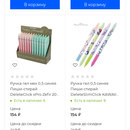
В корзину
В корзину
Ручка гел мех 0,5 синяя
Ручка гел 0,5 синяя
Пиши-стирай
Пиши-стирай
DeleteClick xPro Zefir 20-
DeleteSlimClick KAWAII
-0320/51
ANIMALS 20-0321_11
Есть в наличии
: 6
Есть в наличии
: 8
Цена
Цена
154
₽
154
₽
Цена до скидки
Цена до скидки
249
₽
249
₽