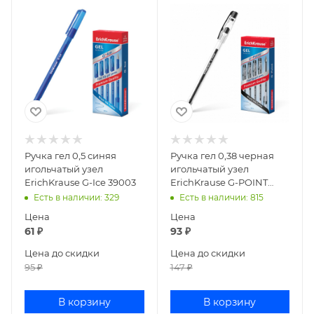
Ручка гел 0,5 синяя
Ручка гел 0,38 черная
игольчатый узел
игольчатый узел
ErichKrause G-Ice 39003
ErichKrause G-POINT
17628 (12)
Есть в наличии
: 329
Есть в наличии
: 815
Цена
Цена
61
₽
93
₽
Цена до скидки
Цена до скидки
95
₽
147
₽
В корзину
В корзину