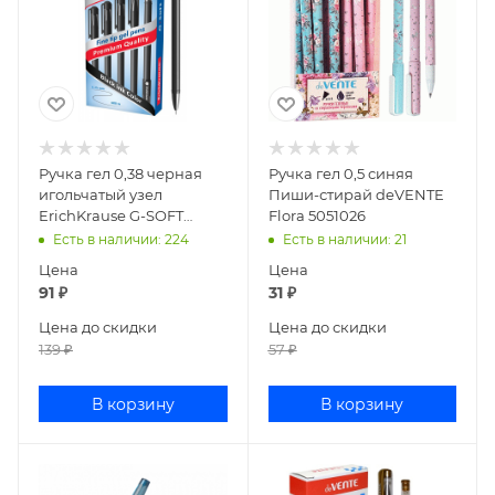
Ручка гел 0,38 черная
Ручка гел 0,5 синяя
игольчатый узел
Пиши-стирай deVENTE
ErichKrause G-SOFT
Flora 5051026
39207
Есть в наличии
: 224
Есть в наличии
: 21
Цена
Цена
91
₽
31
₽
Цена до скидки
Цена до скидки
139
₽
57
₽
В корзину
В корзину