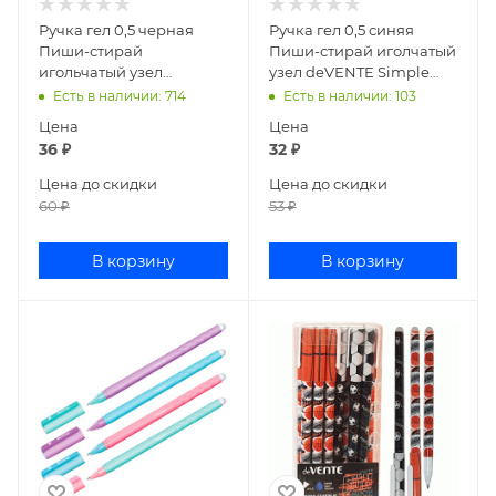
Ручка гел 0,5 черная
Ручка гел 0,5 синяя
Пиши-стирай
Пиши-стирай иголчатый
игольчатый узел
узел deVENTE Simple
deVENTE Simple 5051215
5051214
Есть в наличии
: 714
Есть в наличии
: 103
Цена
Цена
36
₽
32
₽
Цена до скидки
Цена до скидки
60
₽
53
₽
В корзину
В корзину