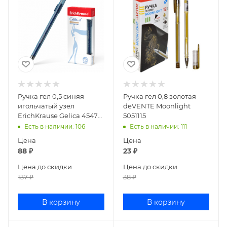
Ручка гел 0,5 синяя
Ручка гел 0,8 золотая
игольчатый узел
deVENTE Moonlight
ErichKrause Gelica 45471
5051115
(12)
Есть в наличии
: 106
Есть в наличии
: 111
Цена
Цена
88
₽
23
₽
Цена до скидки
Цена до скидки
137
₽
38
₽
В корзину
В корзину