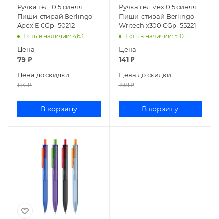
Ручка гел. 0,5 синяя
Ручка гел мех 0,5 синяя
Пиши-стирай Berlingo
Пиши-стирай Berlingo
Apex E CGp_50212
Writech x300 CGp_55221
Есть в наличии
: 463
Есть в наличии
: 510
Цена
Цена
79
₽
141
₽
Цена до скидки
Цена до скидки
114
₽
198
₽
В корзину
В корзину