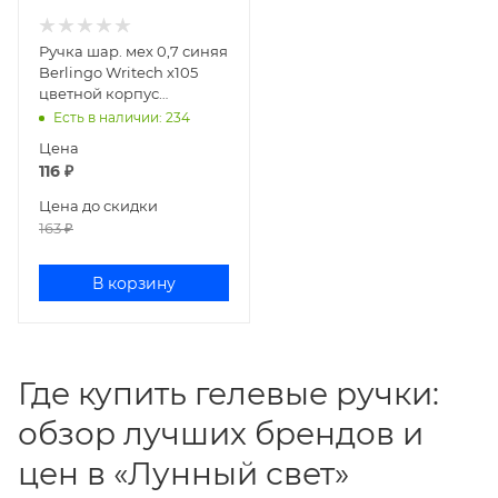
Ручка шар. мех 0,7 синяя
Berlingo Writech x105
цветной корпус
CBm_77516
Есть в наличии
: 234
Цена
116
₽
Цена до скидки
163
₽
В корзину
Где купить гелевые ручки:
обзор лучших брендов и
цен в «Лунный свет»