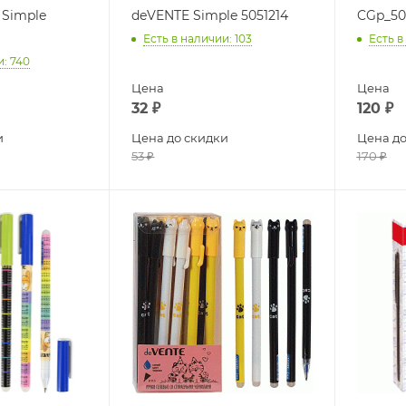
 Simple
deVENTE Simple 5051214
CGp_50
Есть в наличии
: 103
Есть в
и
: 740
Цена
Цена
32
₽
120
₽
и
Цена до скидки
Цена до
53
₽
170
₽