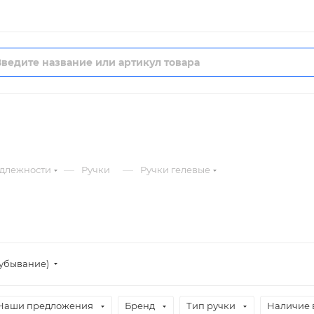
—
—
длежности
Ручки
Ручки гелевые
(убывание)
Наши предложения
Бренд
Тип ручки
Наличие 