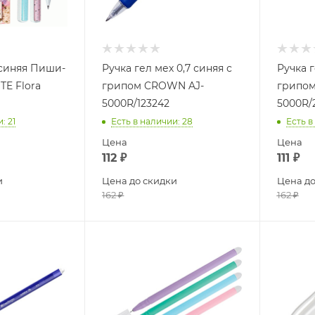
 синяя Пиши-
Ручка гел мех 0,7 синяя с
Ручка г
TE Flora
грипом CROWN AJ-
грипом
5000R/123242
5000R/
и
: 21
Есть в наличии
: 28
Есть в
Цена
Цена
112
₽
111
₽
и
Цена до скидки
Цена до
162
₽
162
₽