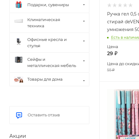
Подарки, сувениры
Ручка гел 0,5
Климатическая
стирай deVEN
техника
умножения 50
Есть в наличи
Офисные кресла и
стулья
Цена
29
₽
Сейфы и
Цена до скидк
металлическая мебель
55
₽
Товары для дома
Оставить отзыв
Акции