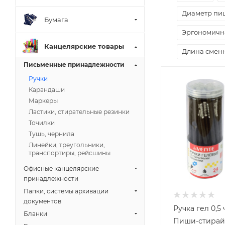
Диаметр пи
Бумага
Эргономична
Канцелярские товары
Длина смен
Письменные принадлежности
Ручки
Карандаши
Маркеры
Ластики, стирательные резинки
Точилки
Тушь, чернила
Линейки, треугольники,
транспортиры, рейсшины
Офисные канцелярские
принадлежности
Папки, системы архивации
документов
Ручка гел 0,5
Бланки
Пиши-стирай