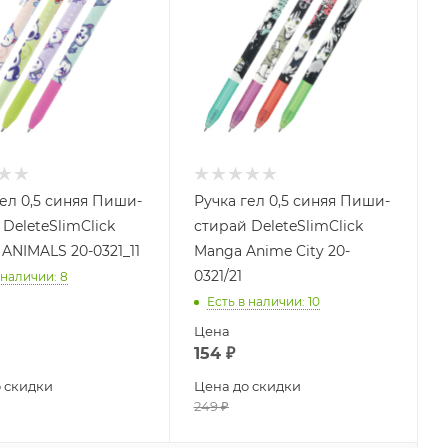
гел 0,5 синяя Пиши-
Ручка гел 0,5 синяя Пиши-
DeleteSlimClick
стирай DeleteSlimClick
ANIMALS 20-0321_11
Manga Anime City 20-
0321/21
 наличии
: 8
Есть в наличии
: 10
Цена
154
₽
 скидки
Цена до скидки
249
₽