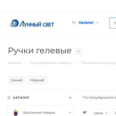
Каталог
Ручки гелевые
65
—
—
Каталог
Канцелярские товары
Письменные прина
Синий
Черный
По популярности 
КАТАЛОГ
Школьные товары
Цена