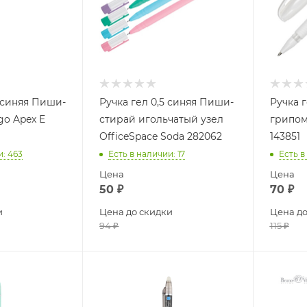
5 синяя Пиши-
Ручка гел 0,5 синяя Пиши-
Ручка гел. 1
go Apex E
стирай игольчатый узел
грипом
OfficeSpace Soda 282062
143851
и
: 463
Есть в наличии
: 17
Есть в
Цена
Цена
50
₽
70
₽
и
Цена до скидки
Цена до
94
₽
115
₽