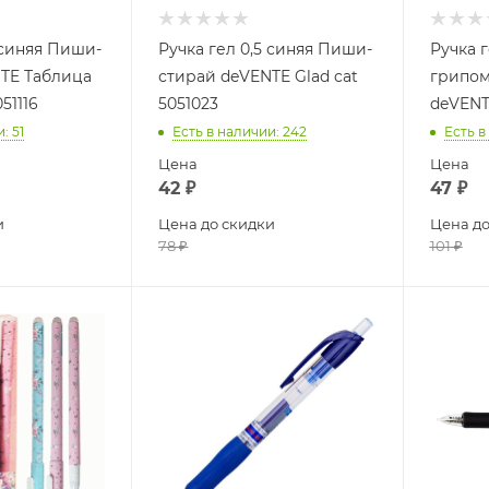
 синяя Пиши-
Ручка гел 0,5 синяя Пиши-
Ручка г
TE Таблица
стирай deVENTE Glad cat
грипом
51116
5051023
deVENT
и
: 51
Есть в наличии
: 242
Есть в
Цена
Цена
42
₽
47
₽
и
Цена до скидки
Цена до
78
₽
101
₽