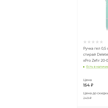
Ручка гел 0,5
стирай Delete
xPro Zefir 20-0
Есть в наличи
Цена
154
₽
Цена до скидк
249
₽