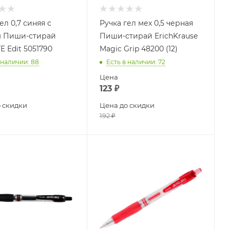
ел 0,7 синяя с
Ручка гел мех 0,5 черная
 Пиши-стирай
Пиши-стирай ErichKrause
E Edit 5051790
Magic Grip 48200 (12)
 наличии
: 88
Есть в наличии
: 72
Цена
123
₽
 скидки
Цена до скидки
192
₽