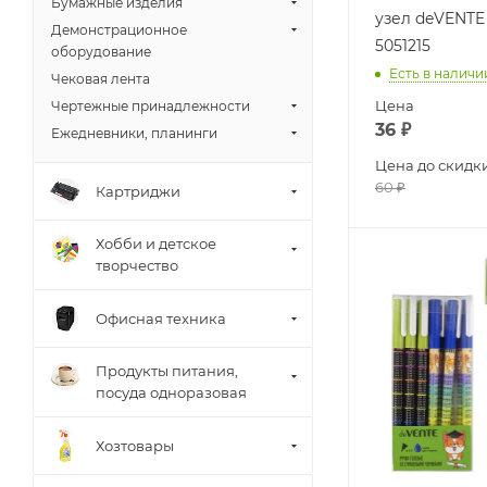
Бумажные изделия
узел deVENTE
Демонстрационное
5051215
оборудование
Есть в наличи
Чековая лента
Цена
Чертежные принадлежности
36
₽
Ежедневники, планинги
Цена до скидк
60
₽
Картриджи
Хобби и детское
творчество
Офисная техника
Продукты питания,
посуда одноразовая
Хозтовары