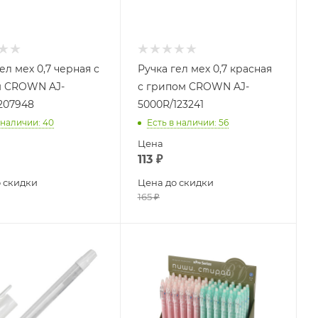
ел мех 0,7 черная с
Ручка гел мех 0,7 красная
 CROWN AJ-
с грипом CROWN AJ-
207948
5000R/123241
 наличии
: 40
Есть в наличии
: 56
Цена
113
₽
 скидки
Цена до скидки
165
₽