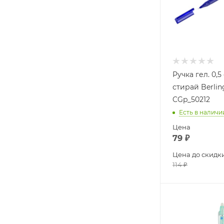
Ручка гел. 0,
стирай Berlin
CGp_50212
Есть в наличи
Цена
79
₽
Цена до скидк
114
₽