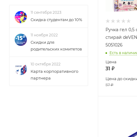
11 сентября 2023
Скидка студентам до 10%
Ручка гел 0,5
11 ноября 2022
стирай deVEN
Скидки для
5051026
родительских комитетов
Есть в наличи
Цена
10 октября 2022
31
₽
Карта корпоративного
партнера
Цена до скидк
57
₽