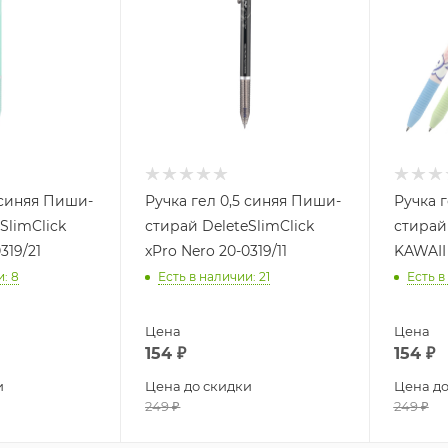
 синяя Пиши-
Ручка гел 0,5 синяя Пиши-
Ручка 
SlimClick
стирай DeleteSlimClick
стирай 
319/21
xPro Nero 20-0319/11
KAWAII 
и
: 8
Есть в наличии
: 21
Есть в
Цена
Цена
154
₽
154
₽
и
Цена до скидки
Цена до
249
₽
249
₽