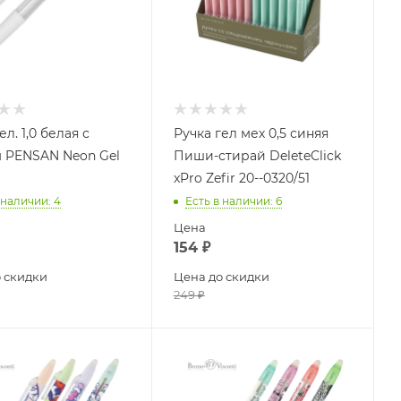
,0 белая с
Ручка гел мех 0,5 синяя
 PENSAN Neon Gel
Пиши-стирай DeleteClick
xPro Zefir 20--0320/51
 наличии
: 4
Есть в наличии
: 6
Цена
154
₽
 скидки
Цена до скидки
249
₽