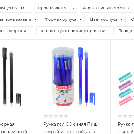
шущего узла
Производитель
Форма пишущего узла
я зона захвата
Форма корпуса
Цвет корпуса
О
ного стержня
Кол-во штук в единице продажи
Толщин
 черная
Ручка гел 0,5 синяя Пиши-
Ручка г
 игольчатый
стирай иголчатый узел
стирай