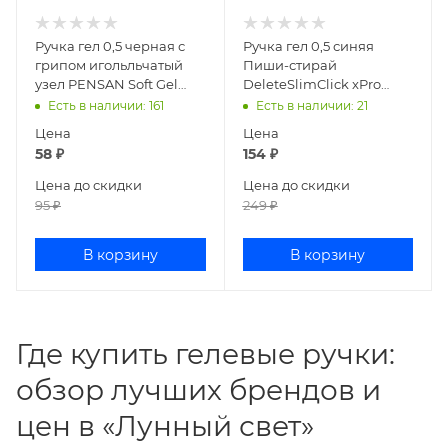
Ручка гел 0,5 черная с
Ручка гел 0,5 синяя
грипом игольльчатый
Пиши-стирай
узел PENSAN Soft Gel
DeleteSlimClick xPro
Fine 143392
Nero 20-0319/11
Есть в наличии
: 161
Есть в наличии
: 21
Цена
Цена
58
₽
154
₽
Цена до скидки
Цена до скидки
95
₽
249
₽
В корзину
В корзину
Где купить гелевые ручки:
обзор лучших брендов и
цен в «Лунный свет»